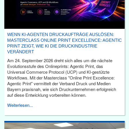
WENN KI-AGENTEN DRUCKAUFTRÄGE AUSLÖSEN:
MASTERCLASS ONLINE PRINT EXCELLENCE: AGENTIC
PRINT ZEIGT, WIE KI DIE DRUCKINDUSTRIE
VERÄNDERT
Am 24. September 2026 dreht sich alles um die nächste
Evolutionsstufe des Onlineprints: Agentic Print, das
Universal Commerce Protocol (UCP) und KI-gestützte
Workflows. Mit der Masterclass "Online Print Excellence:
Agentic Print" vermittelt der Verband Druck und Medien
Bayern praxisnah, wie sich Druckunternehmen erfolgreich
auf diese Entwicklung vorbereiten können.
Weiterlesen...