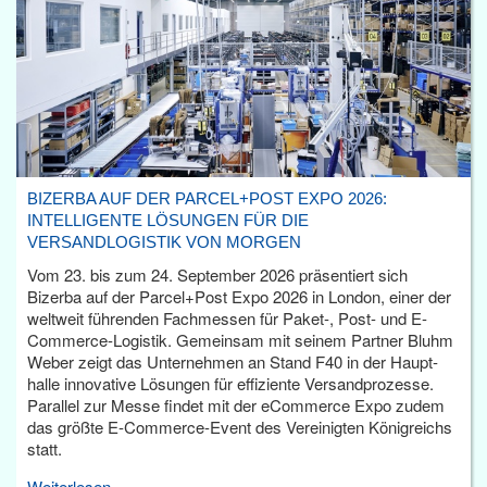
BIZERBA AUF DER PARCEL+POST EXPO 2026:
INTELLIGENTE LÖSUNGEN FÜR DIE
VERSANDLOGISTIK VON MORGEN
Vom 23. bis zum 24. September 2026 präsentiert sich
Bizerba auf der Parcel+Post Expo 2026 in London, einer der
weltweit führenden Fachmessen für Paket-, Post- und E-
Commerce-Logistik. Gemeinsam mit seinem Partner Bluhm
Weber zeigt das Unternehmen an Stand F40 in der Haupt­
halle innovative Lösungen für effiziente Versandprozesse.
Parallel zur Messe findet mit der eCommerce Expo zudem
das größte E-Commerce-Event des Vereinigten Königreichs
statt.
Weiterlesen...