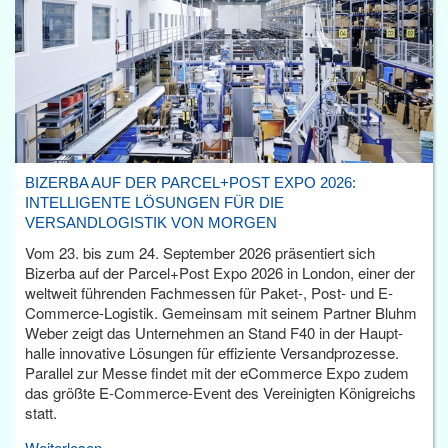
BIZERBA AUF DER PARCEL+POST EXPO 2026:
INTELLIGENTE LÖSUNGEN FÜR DIE
VERSANDLOGISTIK VON MORGEN
Vom 23. bis zum 24. September 2026 präsentiert sich
Bizerba auf der Parcel+Post Expo 2026 in London, einer der
weltweit führenden Fachmessen für Paket-, Post- und E-
Commerce-Logistik. Gemeinsam mit seinem Partner Bluhm
Weber zeigt das Unternehmen an Stand F40 in der Haupt­
halle innovative Lösungen für effiziente Versandprozesse.
Parallel zur Messe findet mit der eCommerce Expo zudem
das größte E-Commerce-Event des Vereinigten Königreichs
statt.
Weiterlesen...