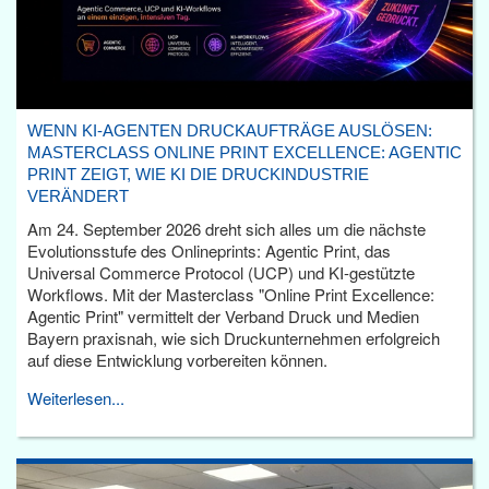
WENN KI-AGENTEN DRUCKAUFTRÄGE AUSLÖSEN:
MASTERCLASS ONLINE PRINT EXCELLENCE: AGENTIC
PRINT ZEIGT, WIE KI DIE DRUCKINDUSTRIE
VERÄNDERT
Am 24. September 2026 dreht sich alles um die nächste
Evolutionsstufe des Onlineprints: Agentic Print, das
Universal Commerce Protocol (UCP) und KI-gestützte
Workflows. Mit der Masterclass "Online Print Excellence:
Agentic Print" vermittelt der Verband Druck und Medien
Bayern praxisnah, wie sich Druckunternehmen erfolgreich
auf diese Entwicklung vorbereiten können.
Weiterlesen...