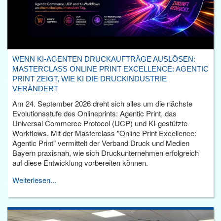
WENN KI-AGENTEN DRUCKAUFTRÄGE AUSLÖSEN:
MASTERCLASS ONLINE PRINT EXCELLENCE: AGENTIC
PRINT ZEIGT, WIE KI DIE DRUCKINDUSTRIE
VERÄNDERT
Am 24. September 2026 dreht sich alles um die nächste
Evolutionsstufe des Onlineprints: Agentic Print, das
Universal Commerce Protocol (UCP) und KI-gestützte
Workflows. Mit der Masterclass "Online Print Excellence:
Agentic Print" vermittelt der Verband Druck und Medien
Bayern praxisnah, wie sich Druckunternehmen erfolgreich
auf diese Entwicklung vorbereiten können.
Weiterlesen...