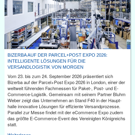
BIZERBA AUF DER PARCEL+POST EXPO 2026:
INTELLIGENTE LÖSUNGEN FÜR DIE
VERSANDLOGISTIK VON MORGEN
Vom 23. bis zum 24. September 2026 präsentiert sich
Bizerba auf der Parcel+Post Expo 2026 in London, einer der
weltweit führenden Fachmessen für Paket-, Post- und E-
Commerce-Logistik. Gemeinsam mit seinem Partner Bluhm
Weber zeigt das Unternehmen an Stand F40 in der Haupt­
halle innovative Lösungen für effiziente Versandprozesse.
Parallel zur Messe findet mit der eCommerce Expo zudem
das größte E-Commerce-Event des Vereinigten Königreichs
statt.
Weiterlesen...