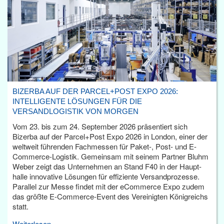
BIZERBA AUF DER PARCEL+POST EXPO 2026:
INTELLIGENTE LÖSUNGEN FÜR DIE
VERSANDLOGISTIK VON MORGEN
Vom 23. bis zum 24. September 2026 präsentiert sich
Bizerba auf der Parcel+Post Expo 2026 in London, einer der
weltweit führenden Fachmessen für Paket-, Post- und E-
Commerce-Logistik. Gemeinsam mit seinem Partner Bluhm
Weber zeigt das Unternehmen an Stand F40 in der Haupt­
halle innovative Lösungen für effiziente Versandprozesse.
Parallel zur Messe findet mit der eCommerce Expo zudem
das größte E-Commerce-Event des Vereinigten Königreichs
statt.
Weiterlesen...