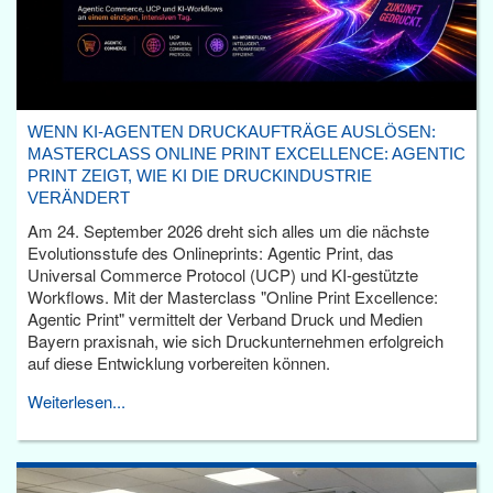
WENN KI-AGENTEN DRUCKAUFTRÄGE AUSLÖSEN:
MASTERCLASS ONLINE PRINT EXCELLENCE: AGENTIC
PRINT ZEIGT, WIE KI DIE DRUCKINDUSTRIE
VERÄNDERT
Am 24. September 2026 dreht sich alles um die nächste
Evolutionsstufe des Onlineprints: Agentic Print, das
Universal Commerce Protocol (UCP) und KI-gestützte
Workflows. Mit der Masterclass "Online Print Excellence:
Agentic Print" vermittelt der Verband Druck und Medien
Bayern praxisnah, wie sich Druckunternehmen erfolgreich
auf diese Entwicklung vorbereiten können.
Weiterlesen...