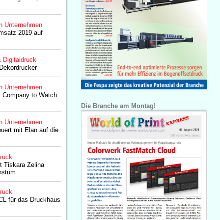
n Unternehmen
msatz 2019 auf
& Digitaldruck
 Dekordrucker
n Unternehmen
s Company to Watch
Die Branche am Montag!
n Unternehmen
uert mit Elan auf die
druck
t Tiskara Zelina
hstum
druck
L für das Druckhaus