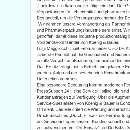
„Lockdown“ in Italien weiter tätig sein darf. Der 
Verpackungen für Lebensmittel und pharmazeutisc
Bestandteil, um die Versorgungssicherheit der B
„Wir nehmen unsere Verantwortung als Partner der
und Pharmaverpackungsindustrie sehr ernst. Wir
getroffen, damit diese Industrie produktionsfähig
Vorstandsvorsitzender von Koenig & Bauer.
Luigi Maggliocchii, seit Februar neuer CEO bei K
„Oberste Priorität hat die Gesundheit und Sicherhei
an alle Vorsichtsmaßnahmen, um niemanden eine
Das Ersatzteillager ist in Betrieb und gelagerte E
werden. Aufgrund der bestehenden Einschränkun
Lieferzeiten kommen.
Eine besondere Bedeutung kommt modernen Fer
PressSupport 24 – eine Service-Hotline, die rund u
Kundenanfragen zur Verfügung. Über die Augmen
Service-Spezialisten von Koenig & Bauer in Echtz
Ort sieht. Das erleichtert die Wartung und erhöht 
Druckmaschine. „Durch Einsatz der Fernwartung
der Serviceanfragen unserer Kunden schnell und 
zeitaufwendigen Vor-Ort-Einsatz“, erklärt Bolza