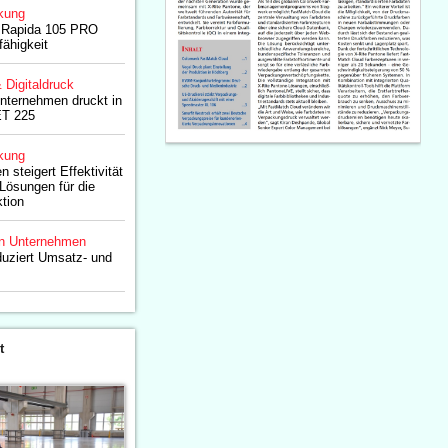
kung
it Rapida 105 PRO
ähigkeit
& Digitaldruck
nternehmen druckt in
ET 225
kung
 steigert Effektivität
Lösungen für die
tion
n Unternehmen
duziert Umsatz- und
t