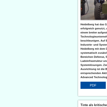
Heidelberg hat das G
erfolgreich genutzt,
einem breiter aufgest
Technologieunterneh
beschleunigen. Auf 
Industrie- und Syst
Heidelberg mit dem 
systematisch zusätzl
Bereichen Defense, S
Ladeinfrastruktur und
Systemlösungen. Zent
Ausrichtung ist die B
entsprechenden Aktiv
Advanced Technologi
PDF
Tinte als kritisch