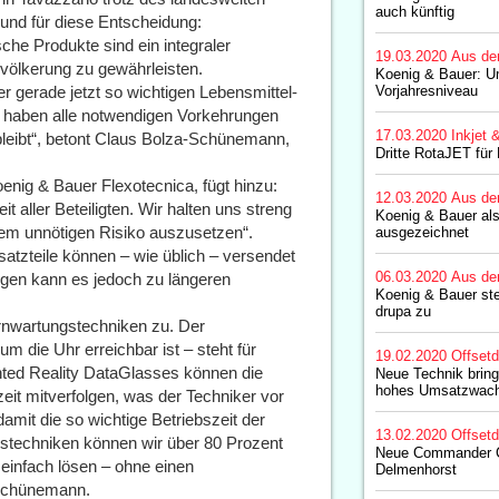
auch künftig
Grund für diese Entscheidung:
he Produkte sind ein integraler
19.03.2020
Aus de
evölkerung zu gewährleisten.
Koenig & Bauer: U
 gerade jetzt so wichtigen Lebensmittel-
Vorjahresniveau
 haben alle notwendigen Vorkehrungen
17.03.2020
Inkjet 
 bleibt“, betont Claus Bolza-Schünemann,
Dritte RotaJET für
oenig & Bauer Flexotecnica, fügt hinzu:
12.03.2020
Aus de
t aller Beteiligten. Wir halten uns streng
Koenig & Bauer al
m unnötigen Risiko auszusetzen“.
ausgezeichnet
rsatzteile können – wie üblich – versendet
06.03.2020
Aus de
gen kann es jedoch zu längeren
Koenig & Bauer ste
drupa zu
nwartungstechniken zu. Der
m die Uhr erreichbar ist – steht für
19.02.2020
Offset
ted Reality DataGlasses können die
Neue Technik bring
hohes Umsatzwac
eit mitverfolgen, was der Techniker vor
damit die so wichtige Betriebszeit der
13.02.2020
Offset
stechniken können wir über 80 Prozent
Neue Commander C
einfach lösen – ohne einen
Delmenhorst
-Schünemann.