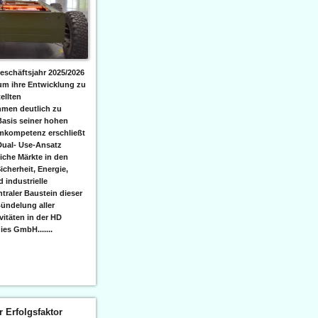
eschäftsjahr 2025/2026
 um ihre Entwicklung zu
ellten
men deutlich zu
Basis seiner hohen
emkompetenz erschließt
Dual- Use-Ansatz
iche Märkte in den
icherheit, Energie,
 industrielle
raler Baustein dieser
ündelung aller
itäten in der HD
es GmbH.......
er Erfolgsfaktor