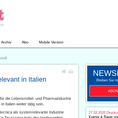
Archiv
Abo
Mobile Version
stuft
NEWS
evant in Italien
Bleiben Sie mi
ABON
für die Lebensmittel- und Pharmaindustrie
 Italien weiter tätig sein.
tecnica als systemrelevante Industrie
27.03.2020
Drucks
Koenig & Bauer un
in Tavazzano trotz des landesweiten