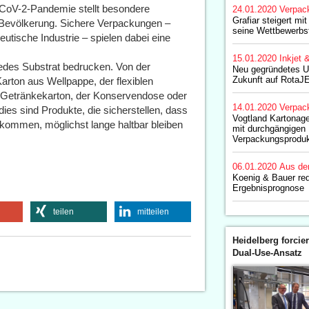
-CoV-2-Pandemie stellt besondere
24.01.2020
Verpac
Grafiar steigert m
 Bevölkerung. Sichere Verpackungen –
seine Wettbewerbsf
utische Industrie – spielen dabei eine
15.01.2020
Inkjet 
des Substrat bedrucken. Von der
Neu gegründetes U
Zukunft auf RotaJ
arton aus Wellpappe, der flexiblen
m Getränkekarton, der Konservendose oder
14.01.2020
Verpac
dies sind Produkte, die sicherstellen, dass
Vogtland Kartonagen
kommen, möglichst lange haltbar bleiben
mit durchgängigen 
Verpackungsproduk
06.01.2020
Aus de
Koenig & Bauer re
Ergebnisprognose
teilen
mitteilen
Heidelberg forcier
Dual-Use-Ansatz