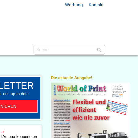
Werbung
Kontakt
Die aktuelle Ausgabe!
LETTER
t uns up-to-date.
NIEREN
aal
d Actega kooperieren