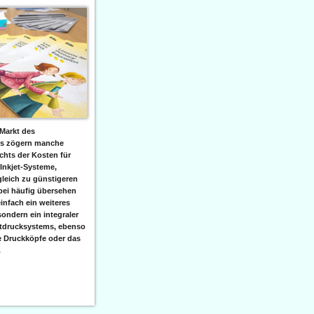
Markt des
ks zögern manche
hts der Kosten für
 Inkjet-Systeme,
leich zu günstigeren
bei häufig übersehen
einfach ein weiteres
sondern ein integraler
etdrucksystems, ebenso
e Druckköpfe oder das
.