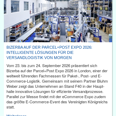
BIZERBA AUF DER PARCEL+POST EXPO 2026:
INTELLIGENTE LÖSUNGEN FÜR DIE
VERSANDLOGISTIK VON MORGEN
Vom 23. bis zum 24. September 2026 präsentiert sich
Bizerba auf der Parcel+Post Expo 2026 in London, einer der
weltweit führenden Fachmessen für Paket-, Post- und E-
Commerce-Logistik. Gemeinsam mit seinem Partner Bluhm
Weber zeigt das Unternehmen an Stand F40 in der Haupt­
halle innovative Lösungen für effiziente Versandprozesse.
Parallel zur Messe findet mit der eCommerce Expo zudem
das größte E-Commerce-Event des Vereinigten Königreichs
statt.
Weiterlesen...