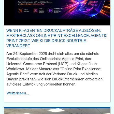
WENN KI-AGENTEN DRUCKAUFTRÄGE AUSLÖSEN:
MASTERCLASS ONLINE PRINT EXCELLENCE: AGENTIC
PRINT ZEIGT, WIE KI DIE DRUCKINDUSTRIE
VERÄNDERT
Am 24. September 2026 dreht sich alles um die nächste
Evolutionsstufe des Onlineprints: Agentic Print, das
Universal Commerce Protocol (UCP) und KI-gestützte
Workflows. Mit der Masterclass "Online Print Excellence:
Agentic Print" vermittelt der Verband Druck und Medien
Bayern praxisnah, wie sich Druckunternehmen erfolgreich
auf diese Entwicklung vorbereiten können.
Weiterlesen...