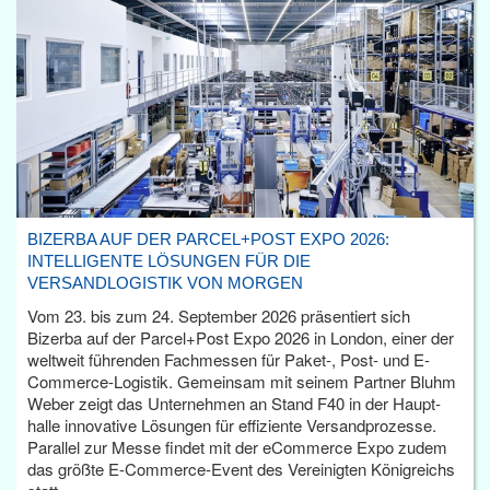
BIZERBA AUF DER PARCEL+POST EXPO 2026:
INTELLIGENTE LÖSUNGEN FÜR DIE
VERSANDLOGISTIK VON MORGEN
Vom 23. bis zum 24. September 2026 präsentiert sich
Bizerba auf der Parcel+Post Expo 2026 in London, einer der
weltweit führenden Fachmessen für Paket-, Post- und E-
Commerce-Logistik. Gemeinsam mit seinem Partner Bluhm
Weber zeigt das Unternehmen an Stand F40 in der Haupt­
halle innovative Lösungen für effiziente Versandprozesse.
Parallel zur Messe findet mit der eCommerce Expo zudem
das größte E-Commerce-Event des Vereinigten Königreichs