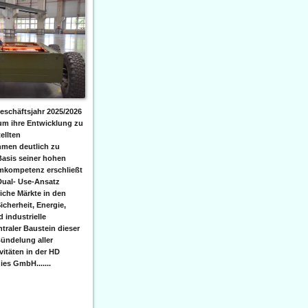
eschäftsjahr 2025/2026
 um ihre Entwicklung zu
ellten
men deutlich zu
Basis seiner hohen
emkompetenz erschließt
Dual- Use-Ansatz
iche Märkte in den
icherheit, Energie,
 industrielle
raler Baustein dieser
ündelung aller
itäten in der HD
es GmbH.......