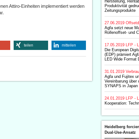
Herstellung, Rentab
nen Attiro-Einheiten implementiert werden
Produktivität gedru
Zeitungsprodukte
r.
27.06.2019
Offset
Agfa setzt neue M
Rollenoffset- und 
17.05.2019
LFP - L
teilen
mitteilen
Die European Digit
(EDP) prämiert Agf
LED Wide Format 
31.01.2019
Verbrau
Agfa und Fujitex u
Vereinbarung über 
SYNAPS in Japan
24.01.2019
LFP - L
Kooperation: Tech
Heidelberg forcier
Dual-Use-Ansatz