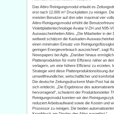
Das Attiro Reinigungsmodul erlaubt es Zeitungsdr
erst nach 12.000 m² Druckplatten zu reinigen. Di
meisten Benutzer auf drei oder maximal vier volls
Attiro-Reinigungsmodul erhöht die Benutzerfreund
Violettplattentechnologie Avatar V-ZH und N95-V
Auswascheinheiten Attiro. „Die Mitarbeiter in de
weltweit schätzen die Kaskaden-Auswascheinheit A
einen minimalen Einsatz von Reinigungsflüssigkei
geringen Energieverbrauch auszeichnet“, sagt R
Newspapers bei Agfa. „Darüber hinaus ermöglicht d
Plattenproduktion für mehr Effizienz näher an d
verlagern, um eine höhere Effizienz zu erzielen
Strategie wird diese Plattenproduktionslösung d
umweltfreundlicher, wirtschaftlicher und komfortab
Die deutsche Zeitungsdruckerei Main-Post hat da
sich entdeckt. „Die Ergebnisse des automatisier
hervorragend“, schwärmt der Produktionsleiter T
Reinigungsmodul konnten wir den Reinigungszykl
reduziert Arbeitsaufwand sowie die Kosten und wi
Prozessor zu reinigen. Die beiden automatisiert
Knopfdruck am Display des Attiro ausgelöst.“