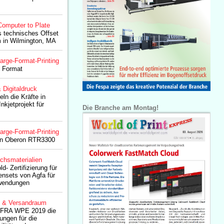
Computer to Plate
s technisches Offset
 in Wilmington, MA
arge-Format-Printing
e Format
& Digitaldruck
ln die Kräfte in
nkjetprojekt für
Die Branche am Montag!
arge-Format-Printing
den Oberon RTR3300
chsmaterialien
Zertifizierung für
ensets von Agfa für
nwendungen
g & Versandraum
r IFRA WPE 2019 die
ungen für die