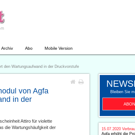
Archiv
Abo
Mobile Version
ert den Wartungsaufwand in der Druckvorstufe
NEWS
modul von Agfa
Bleiben Sie mi
nd in der
ABON
heinheit Attiro für violette
as die Wartungshäufgkeit der
15.07.2020
Verbrau
Agfa erhöht die Pro