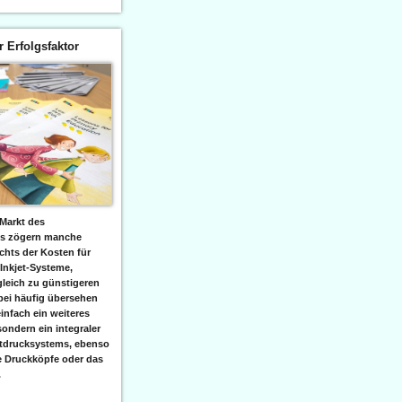
er Erfolgsfaktor
Markt des
ks zögern manche
hts der Kosten für
 Inkjet-Systeme,
leich zu günstigeren
bei häufig übersehen
einfach ein weiteres
sondern ein integraler
etdrucksystems, ebenso
e Druckköpfe oder das
.