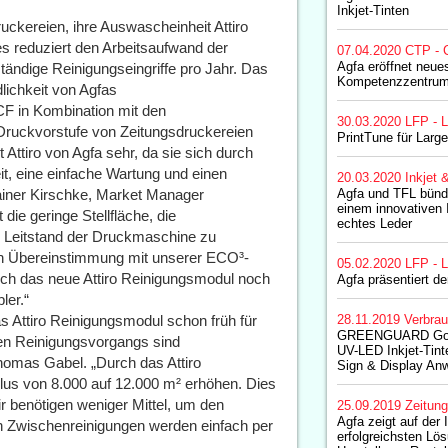
Inkjet-Tinten
uckereien, ihre Auswascheinheit Attiro
es reduziert den Arbeitsaufwand der
07.04.2020
CTP - 
Agfa eröffnet neue
tändige Reinigungseingriffe pro Jahr. Das
Kompetenzzentrum
lichkeit von Agfas
CF in Kombination mit den
30.03.2020
LFP - L
r Druckvorstufe von Zeitungsdruckereien
PrintTune für Larg
ttiro von Agfa sehr, da sie sich durch
t, eine einfache Wartung und einen
20.03.2020
Inkjet 
ainer Kirschke, Market Manager
Agfa und TFL bünde
einem innovativen I
ie geringe Stellfläche, die
echtes Leder
en Leitstand der Druckmaschine zu
. In Übereinstimmung mit unserer ECO³-
05.02.2020
LFP - L
urch das neue Attiro Reinigungsmodul noch
Agfa präsentiert 
ler.“
s Attiro Reinigungsmodul schon früh für
28.11.2019
Verbrau
GREENGUARD Gold- 
ten Reinigungsvorgangs sind
UV-LED Inkjet-Tint
homas Gabel. „Durch das Attiro
Sign & Display A
us von 8.000 auf 12.000 m² erhöhen. Dies
r benötigen weniger Mittel, um den
25.09.2019
Zeitun
Agfa zeigt auf de
en Zwischenreinigungen werden einfach per
erfolgreichsten Lös