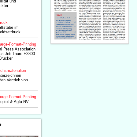
ilität und
ckter
druck
aßstäbe im
Coldsetdruck
arge-Format-Printing
al Press Association
as Jeti Tauro H3300
Drucker
chsmaterialien
nterzeichnen
den Vertrieb von
arge-Format-Printing
noplot & Agfa NV
t