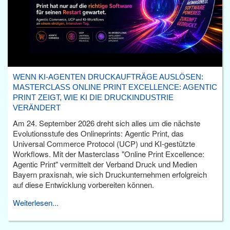
WENN KI-AGENTEN DRUCKAUFTRÄGE AUSLÖSEN:
MASTERCLASS ONLINE PRINT EXCELLENCE: AGENTIC
PRINT ZEIGT, WIE KI DIE DRUCKINDUSTRIE
VERÄNDERT
Am 24. September 2026 dreht sich alles um die nächste
Evolutionsstufe des Onlineprints: Agentic Print, das
Universal Commerce Protocol (UCP) und KI-gestützte
Workflows. Mit der Masterclass "Online Print Excellence:
Agentic Print" vermittelt der Verband Druck und Medien
Bayern praxisnah, wie sich Druckunternehmen erfolgreich
auf diese Entwicklung vorbereiten können.
Weiterlesen...