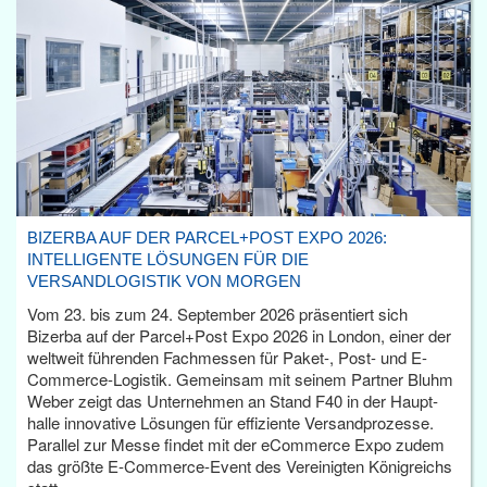
BIZERBA AUF DER PARCEL+POST EXPO 2026:
INTELLIGENTE LÖSUNGEN FÜR DIE
VERSANDLOGISTIK VON MORGEN
Vom 23. bis zum 24. September 2026 präsentiert sich
Bizerba auf der Parcel+Post Expo 2026 in London, einer der
weltweit führenden Fachmessen für Paket-, Post- und E-
Commerce-Logistik. Gemeinsam mit seinem Partner Bluhm
Weber zeigt das Unternehmen an Stand F40 in der Haupt­
halle innovative Lösungen für effiziente Versandprozesse.
Parallel zur Messe findet mit der eCommerce Expo zudem
das größte E-Commerce-Event des Vereinigten Königreichs