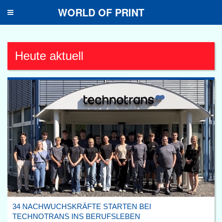
WORLD OF PRINT
Toggle
navigation
Heute aktuell
34 NACHWUCHSKRÄFTE STARTEN BEI
TECHNOTRANS INS BERUFSLEBEN