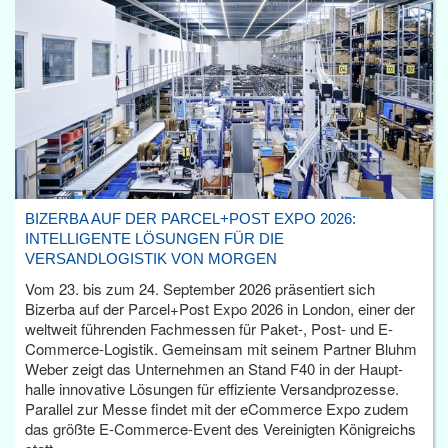
BIZERBA AUF DER PARCEL+POST EXPO 2026:
INTELLIGENTE LÖSUNGEN FÜR DIE
VERSANDLOGISTIK VON MORGEN
Vom 23. bis zum 24. September 2026 präsentiert sich
Bizerba auf der Parcel+Post Expo 2026 in London, einer der
weltweit führenden Fachmessen für Paket-, Post- und E-
Commerce-Logistik. Gemeinsam mit seinem Partner Bluhm
Weber zeigt das Unternehmen an Stand F40 in der Haupt­
halle innovative Lösungen für effiziente Versandprozesse.
Parallel zur Messe findet mit der eCommerce Expo zudem
das größte E-Commerce-Event des Vereinigten Königreichs