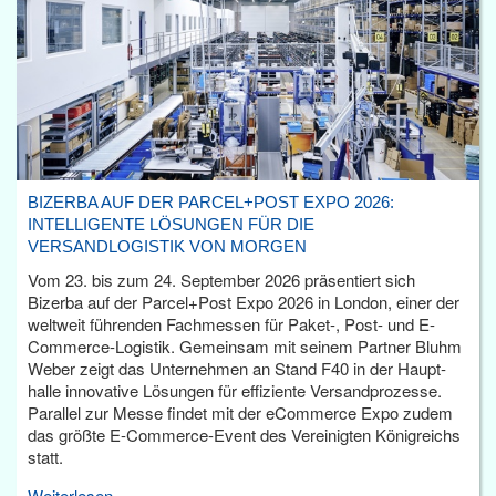
BIZERBA AUF DER PARCEL+POST EXPO 2026:
INTELLIGENTE LÖSUNGEN FÜR DIE
VERSANDLOGISTIK VON MORGEN
Vom 23. bis zum 24. September 2026 präsentiert sich
Bizerba auf der Parcel+Post Expo 2026 in London, einer der
weltweit führenden Fachmessen für Paket-, Post- und E-
Commerce-Logistik. Gemeinsam mit seinem Partner Bluhm
Weber zeigt das Unternehmen an Stand F40 in der Haupt­
halle innovative Lösungen für effiziente Versandprozesse.
Parallel zur Messe findet mit der eCommerce Expo zudem
das größte E-Commerce-Event des Vereinigten Königreichs
statt.
Weiterlesen...