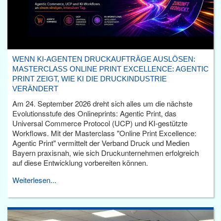
WENN KI-AGENTEN DRUCKAUFTRÄGE AUSLÖSEN:
MASTERCLASS ONLINE PRINT EXCELLENCE: AGENTIC
PRINT ZEIGT, WIE KI DIE DRUCKINDUSTRIE
VERÄNDERT
Am 24. September 2026 dreht sich alles um die nächste
Evolutionsstufe des Onlineprints: Agentic Print, das
Universal Commerce Protocol (UCP) und KI-gestützte
Workflows. Mit der Masterclass "Online Print Excellence:
Agentic Print" vermittelt der Verband Druck und Medien
Bayern praxisnah, wie sich Druckunternehmen erfolgreich
auf diese Entwicklung vorbereiten können.
Weiterlesen...