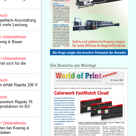
druck
ppellack-Ausstattung
nt mehr Leistung
n Unternehmen
enig & Bauer
s
n Unternehmen
et sich für die
Die Branche am Montag!
druck
ei erhält Rapida 106 X
ruck
sentiert Rapida 76
produktion im B2-
n Unternehmen
ten bei Koenig &
sleben