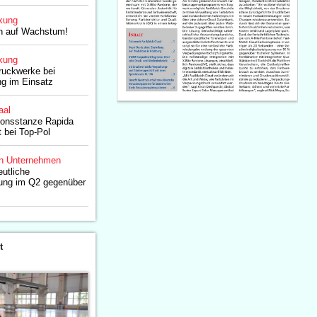
kung
en auf Wachstum!
kung
ruckwerke bei
g im Einsatz
aal
ionsstanze Rapida
 bei Top-Pol
n Unternehmen
utliche
ung im Q2 gegenüber
t