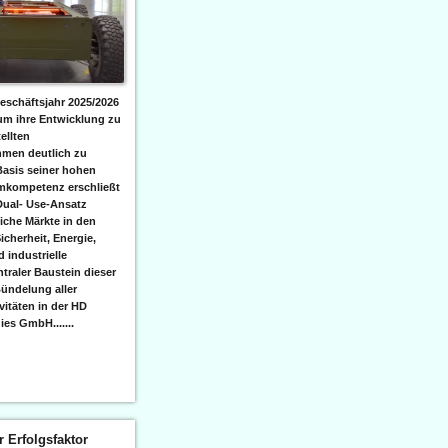
eschäftsjahr 2025/2026
 um ihre Entwicklung zu
ellten
men deutlich zu
Basis seiner hohen
emkompetenz erschließt
Dual- Use-Ansatz
iche Märkte in den
icherheit, Energie,
 industrielle
raler Baustein dieser
ündelung aller
itäten in der HD
es GmbH.......
er Erfolgsfaktor