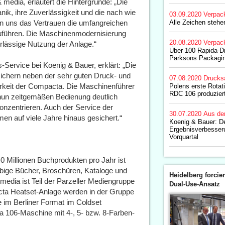
& media, erläutert die Hintergründe: „Die
ik, ihre Zuverlässigkeit und die nach wie
03.09.2020
Verpac
en uns das Vertrauen die umfangreichen
Alle Zeichen steh
zuführen. Die Maschinenmodernisierung
20.08.2020
Verpac
verlässige Nutzung der Anlage.“
Über 100 Rapida-D
Parksons Packagin
-Service bei Koenig & Bauer, erklärt: „Die
chern neben der sehr guten Druck- und
07.08.2020
Drucks
barkeit der Compacta. Die Maschinenführer
Polens erste Rotat
RDC 106 produziert
nun zeitgemäßen Bedienung deutlich
onzentrieren. Auch der Service der
30.07.2020
Aus de
n auf viele Jahre hinaus gesichert.“
Koenig & Bauer: De
Ergebnisverbesser
Vorquartal
40 Millionen Buchprodukten pro Jahr ist
arbige Bücher, Broschüren, Kataloge und
Heidelberg forcier
 media ist Teil der Parzeller Mediengruppe
Dual-Use-Ansatz
cta Heatset-Anlage werden in der Gruppe
im Berliner Format im Coldset
a 106-Maschine mit 4-, 5- bzw. 8-Farben-