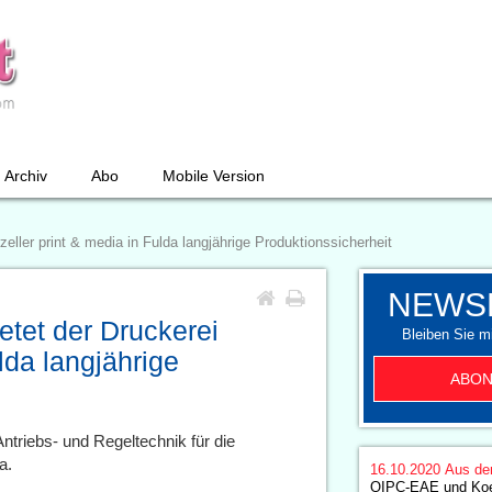
Archiv
Abo
Mobile Version
zeller print & media in Fulda langjährige Produktionssicherheit
NEWS
etet der Druckerei
Bleiben Sie mi
lda langjährige
ABON
ntriebs- und Regeltechnik für die
a.
16.10.2020
Aus de
QIPC-EAE und Koe