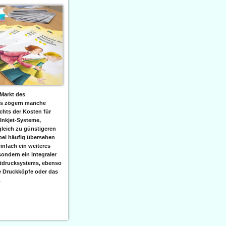
Markt des
ks zögern manche
hts der Kosten für
 Inkjet-Systeme,
leich zu günstigeren
bei häufig übersehen
einfach ein weiteres
sondern ein integraler
etdrucksystems, ebenso
e Druckköpfe oder das
.