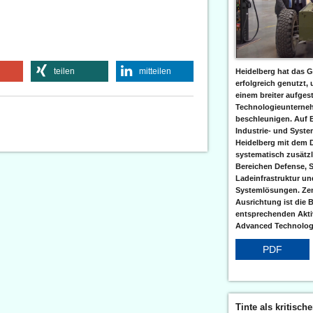
teilen
mitteilen
Heidelberg hat das G
erfolgreich genutzt,
einem breiter aufgest
Technologieunterneh
beschleunigen. Auf 
Industrie- und Syst
Heidelberg mit dem 
systematisch zusätzl
Bereichen Defense, S
Ladeinfrastruktur und
Systemlösungen. Zent
Ausrichtung ist die B
entsprechenden Aktiv
Advanced Technologi
PDF
Tinte als kritisch