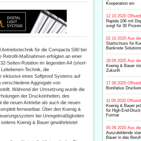
Kooperation ein
12.10.2020
Offset
Rapida 106 mit Do
sorgt für 30 Proze
02.10.2020
Aus de
Startschuss für Ko
Banknote Solution
d Antriebstechnik für die Compacta S80 bei
ie Retrofit-Maßnahmen erfolgten an einer
29.09.2020
Aus de
2-Seiten-Rotation im liegenden A4 (short-
Koenig & Bauer rüst
 Leitebenen-Technik, die
Zukunft
 inklusive eines Softproof Systems auf
 verschiedene Aggregate von
17.09.2020
Offset
Bonifatius Drucker
stellt. Während der Umsetzung wurde die
rholungen der Druckeinheiten, des
11.09.2020
Offsetd
 die neuen Antriebe als auch die neuen
Koenig & Bauer prä
mplett fernwartbar. Über den Koenig &
für High-End-Druck
Format
teuerungssystem bei Unregelmäßigkeiten
 seitens Koenig & Bauer gewährleistet
05.09.2020
Aus de
Auszubildende star
Bauer in das Beruf