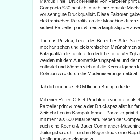
Markus Thiel, Druckereileiter von Parzeller print 
Compacta S80 besticht durch ihre robuste Mechan
vor sehr gute Druckqualität. Diese Faktoren gab
elektronischen Retrofits an der Maschine durch
sichert Parzeller print & media langfristig die zu
Thomas Potzkai, Leiter des Bereiches After-Sales
mechanischen und elektronischen Maßnahmen si
Falzqualität die heute erforderliche hohe Verfüg
werden mit dem Automatisierungspaket und der 
entlastet und können sich auf die Kernaufgaben k
Rotation wird durch die Modernisierungsmaßnahme
Jährlich mehr als 40 Millionen Buchprodukte
Mit einer Rollen-Offset-Produktion von mehr als 
Parzeller print & media der Druckspezialist für f
Zeitschriften im Kompaktformat. Parzeller print &
mit mehr als 600 Mitarbeitern. Neben der Compa
auch eine Koenig & Bauer Commander-Maschine 
Zeitungsbereich – und im Bogendruck eine Rapid
Konfigurationen eingesetzt.