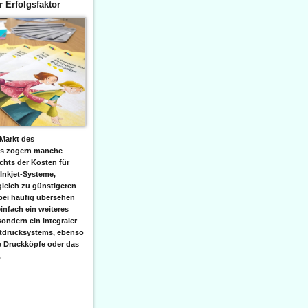
er Erfolgsfaktor
Markt des
ks zögern manche
hts der Kosten für
 Inkjet-Systeme,
leich zu günstigeren
bei häufig übersehen
einfach ein weiteres
sondern ein integraler
etdrucksystems, ebenso
e Druckköpfe oder das
.