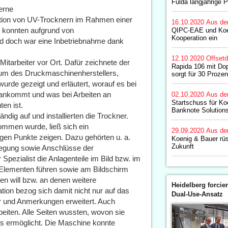
Fulda langjährige P
erne
llation von UV-Trocknern im Rahmen einer
16.10.2020
Aus de
e konnten aufgrund von
QIPC-EAE und Koe
Kooperation ein
d doch war eine Inbetriebnahme dank
12.10.2020
Offset
Mitarbeiter vor Ort. Dafür zeichnete der
Rapida 106 mit Do
um des Druckmaschinenherstellers,
sorgt für 30 Proze
urde gezeigt und erläutert, worauf es bei
r ankommt und was bei Arbeiten an
02.10.2020
Aus de
Startschuss für Ko
en ist.
Banknote Solution
ndig auf und installierten die Trockner.
ommen wurde, ließ sich ein
29.09.2020
Aus de
igen Punkte zeigen. Dazu gehörten u. a.
Koenig & Bauer rüst
Zukunft
rlegung sowie Anschlüsse der
pezialist die Anlagenteile im Bild bzw. im
n Elementen führen sowie am Bildschirm
n will bzw. an denen weitere
Heidelberg forcier
ion bezog sich damit nicht nur auf das
Dual-Use-Ansatz
r und Anmerkungen erweitert. Auch
beiten. Alle Seiten wussten, wovon sie
os ermöglicht. Die Maschine konnte