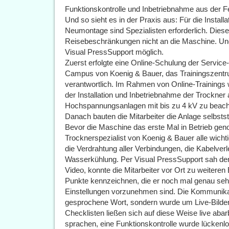
Funktionskontrolle und Inbetriebnahme aus der F
Und so sieht es in der Praxis aus: Für die Insta
Neumontage sind Spezialisten erforderlich. Dies
Reisebeschränkungen nicht an die Maschine. Un
Visual PressSupport möglich.
Zuerst erfolgte eine Online-Schulung der Service-
Campus von Koenig & Bauer, das Trainingszentr
verantwortlich. Im Rahmen von Online-Trainings w
der Installation und Inbetriebnahme der Trockne
Hochspannungsanlagen mit bis zu 4 kV zu beacht
Danach bauten die Mitarbeiter die Anlage selbststä
Bevor die Maschine das erste Mal in Betrieb gen
Trocknerspezialist von Koenig & Bauer alle wicht
die Verdrahtung aller Verbindungen, die Kabelve
Wasserkühlung. Per Visual PressSupport sah der S
Video, konnte die Mitarbeiter vor Ort zu weitere
Punkte kennzeichnen, die er noch mal genau sehe
Einstellungen vorzunehmen sind. Die Kommunikat
gesprochene Wort, sondern wurde um Live-Bilde
Checklisten ließen sich auf diese Weise live abar
sprachen, eine Funktionskontrolle wurde lückenl