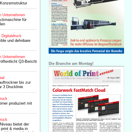
Konzernstruktur
n Unternehmen
ackmaschine für
len
& Digitaldruck
exible und dehnbare
n Unternehmen
öffentlicht Q3-Bericht
Die Branche am Montag!
aal
uftrockner bis zur
 3 Drucklinie
druck
rner produziert mit
druck
Niveau bietet der
 print & media in