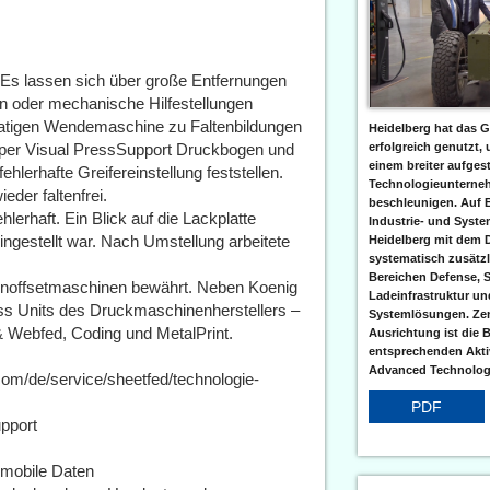
. Es lassen sich über große Entfernungen
n oder mechanische Hilfestellungen
matigen Wendemaschine zu Faltenbildungen
Heidelberg hat das G
 per Visual PressSupport Druckbogen und
erfolgreich genutzt,
einem breiter aufgest
lerhafte Greifereinstellung feststellen.
Technologieunterneh
der faltenfrei.
beschleunigen. Auf 
lerhaft. Ein Blick auf die Lackplatte
Industrie- und Syst
eingestellt war. Nach Umstellung arbeitete
Heidelberg mit dem 
systematisch zusätzl
Bereichen Defense, S
enoffsetmaschinen bewährt. Neben Koenig
Ladeinfrastruktur und
ss Units des Druckmaschinenherstellers –
Systemlösungen. Zent
& Webfed, Coding und MetalPrint.
Ausrichtung ist die B
entsprechenden Aktiv
Advanced Technologi
com/de/service/sheetfed/technologie-
PDF
pport
r mobile Daten