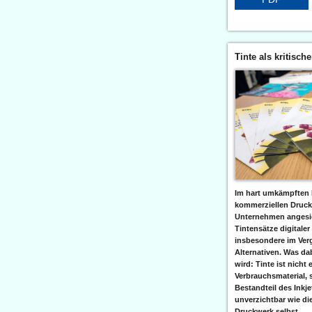
Tinte als kritisch
Im hart umkämpften 
kommerziellen Druc
Unternehmen angesic
Tintensätze digitaler
insbesondere im Verg
Alternativen. Was da
wird: Tinte ist nicht 
Verbrauchsmaterial, 
Bestandteil des Inkj
unverzichtbar wie di
Druckwerk selbst......