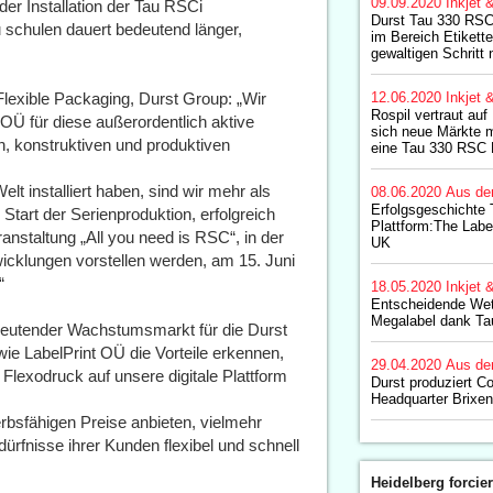
09.09.2020
Inkjet 
er Installation der Tau RSCi
Durst Tau 330 RSC 
schulen dauert bedeutend länger,
im Bereich Etikett
gewaltigen Schritt
exible Packaging, Durst Group: „Wir
12.06.2020
Inkjet 
Rospil vertraut auf
OÜ für diese außerordentlich aktive
sich neue Märkte mi
n, konstruktiven und produktiven
eine Tau 330 RSC
elt installiert haben, sind wir mehr als
08.06.2020
Aus de
Erfolgsgeschichte
n Start der Serienproduktion, erfolgreich
Plattform:The Labe
anstaltung „All you need is RSC“, in der
UK
wicklungen vorstellen werden, am 15. Juni
“
18.05.2020
Inkjet 
Entscheidende Wett
Megalabel dank T
bedeutender Wachstumsmarkt für die Durst
wie LabelPrint OÜ die Vorteile erkennen,
29.04.2020
Aus de
Flexodruck auf unsere digitale Plattform
Durst produziert 
Headquarter Brixen
rbsfähigen Preise anbieten, vielmehr
ürfnisse ihrer Kunden flexibel und schnell
Heidelberg forcier