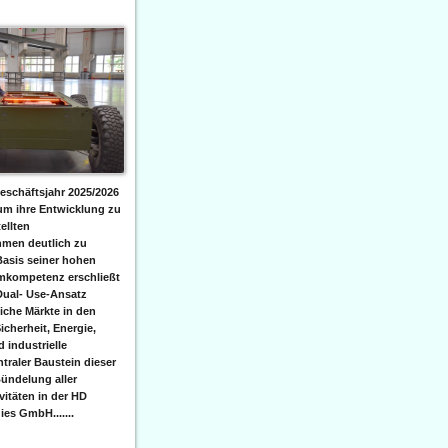
eschäftsjahr 2025/2026
 um ihre Entwicklung zu
ellten
men deutlich zu
Basis seiner hohen
emkompetenz erschließt
Dual- Use-Ansatz
iche Märkte in den
icherheit, Energie,
 industrielle
raler Baustein dieser
ündelung aller
itäten in der HD
es GmbH.......