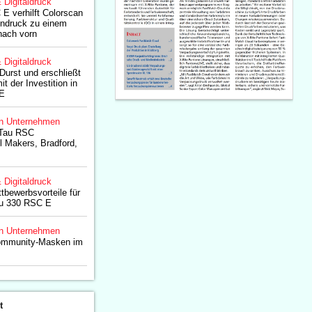
& Digitaldruck
E verhilft Colorscan
endruck zu einem
 nach vorn
& Digitaldruck
 Durst und erschließt
t der Investition in
 E
n Unternehmen
 Tau RSC
l Makers, Bradford,
& Digitaldruck
bewerbsvorteile für
au 330 RSC E
n Unternehmen
Community-Masken im
t