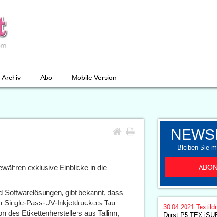
Archiv
Abo
Mobile Version
NEWS
Bleiben Sie mi
ABON
währen exklusive Einblicke in die
nd Softwarelösungen, gibt bekannt, dass
en Single-Pass-UV-Inkjetdruckers Tau
30.04.2021
Textild
n des Etikettenherstellers aus Tallinn,
Durst P5 TEX iSUB 