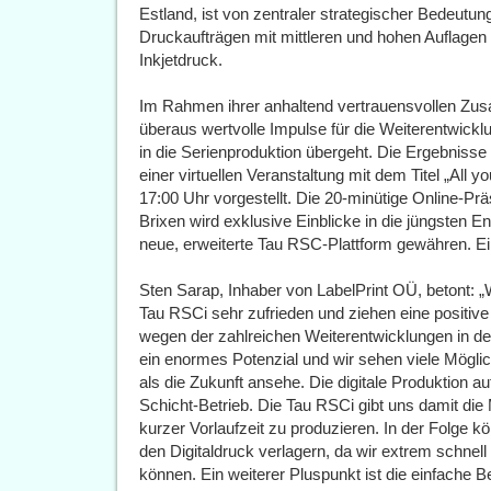
Estland, ist von zentraler strategischer Bedeutung
Druckaufträgen mit mittleren und hohen Auflagen 
Inkjetdruck.
Im Rahmen ihrer anhaltend vertrauensvollen Zusa
überaus wertvolle Impulse für die Weiterentwicklun
in die Serienproduktion übergeht. Die Ergebniss
einer virtuellen Veranstaltung mit dem Titel „All
17:00 Uhr vorgestellt. Die 20-minütige Online-Pr
Brixen wird exklusive Einblicke in die jüngsten E
neue, erweiterte Tau RSC-Plattform gewähren. Ein
Sten Sarap, Inhaber von LabelPrint OÜ, betont: „
Tau RSCi sehr zufrieden und ziehen eine positive 
wegen der zahlreichen Weiterentwicklungen in de
ein enormes Potenzial und wir sehen viele Möglichk
als die Zukunft ansehe. Die digitale Produktion auf
Schicht-Betrieb. Die Tau RSCi gibt uns damit die 
kurzer Vorlaufzeit zu produzieren. In der Folge 
den Digitaldruck verlagern, da wir extrem schnell
können. Ein weiterer Pluspunkt ist die einfache