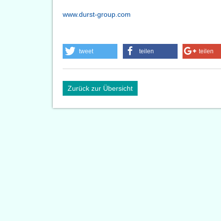
www.durst-group.com
tweet
teilen
teilen
Zurück zur Übersicht