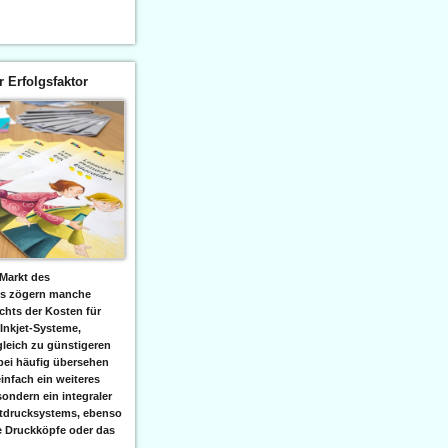
er Erfolgsfaktor
Markt des
ks zögern manche
hts der Kosten für
 Inkjet-Systeme,
leich zu günstigeren
bei häufig übersehen
einfach ein weiteres
sondern ein integraler
etdrucksystems, ebenso
e Druckköpfe oder das
.