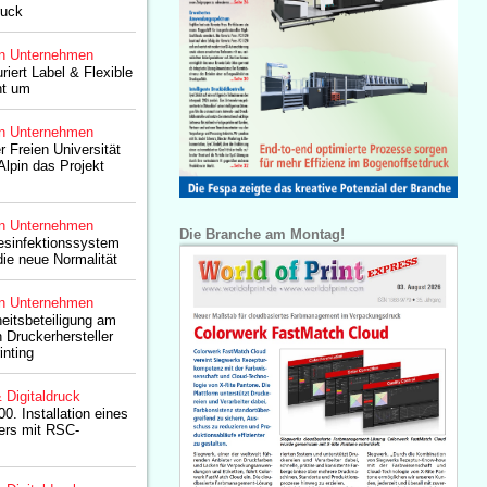
ruck
n Unternehmen
riert Label & Flexible
nt um
n Unternehmen
r Freien Universität
lpin das Projekt
n Unternehmen
Die Branche am Montag!
esinfektionssystem
die neue Normalität
n Unternehmen
heitsbeteiligung am
Druckerhersteller
inting
& Digitaldruck
00. Installation eines
ers mit RSC-