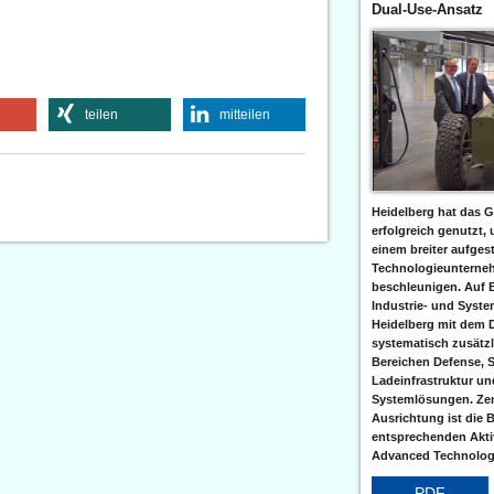
Dual-Use-Ansatz
teilen
mitteilen
Heidelberg hat das G
erfolgreich genutzt,
einem breiter aufgest
Technologieunterneh
beschleunigen. Auf 
Industrie- und Syst
Heidelberg mit dem 
systematisch zusätzl
Bereichen Defense, S
Ladeinfrastruktur und
Systemlösungen. Zent
Ausrichtung ist die B
entsprechenden Aktiv
Advanced Technologi
PDF