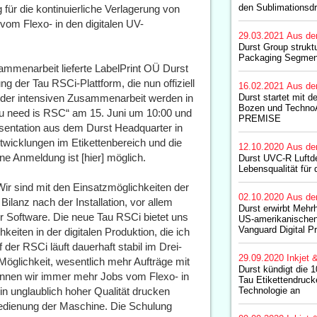
den Sublimationsd
 für die kontinuierliche Verlagerung von
vom Flexo- in den digitalen UV-
29.03.2021
Aus de
Durst Group struktu
Packaging Segme
mmenarbeit lieferte LabelPrint OÜ Durst
g der Tau RSCi-Plattform, die nun offiziell
16.02.2021
Aus de
e der intensiven Zusammenarbeit werden in
Durst startet mit de
Bozen und TechnoA
 you need is RSC“ am 15. Juni um 10:00 und
PREMISE
äsentation aus dem Durst Headquarter in
ntwicklungen im Etikettenbereich und die
12.10.2020
Aus de
e Anmeldung ist [hier] möglich.
Durst UVC-R Luftd
Lebensqualität für 
Wir sind mit den Einsatzmöglichkeiten der
02.10.2020
Aus de
Bilanz nach der Installation, vor allem
Durst erwirbt Mehr
r Software. Die neue Tau RSCi bietet uns
US-amerikanischen 
Vanguard Digital Pr
eiten in der digitalen Produktion, die ich
 der RSCi läuft dauerhaft stabil im Drei-
29.09.2020
Inkjet 
Möglichkeit, wesentlich mehr Aufträge mit
Durst kündigt die 1
können wir immer mehr Jobs vom Flexo- in
Tau Etikettendruck
 in unglaublich hoher Qualität drucken
Technologie an
 Bedienung der Maschine. Die Schulung