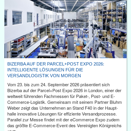
BIZERBA AUF DER PARCEL+POST EXPO 2026:
INTELLIGENTE LÖSUNGEN FÜR DIE
VERSANDLOGISTIK VON MORGEN
Vom 23. bis zum 24. September 2026 präsentiert sich
Bizerba auf der Parcel+Post Expo 2026 in London, einer der
weltweit führenden Fachmessen für Paket-, Post- und E-
Commerce-Logistik. Gemeinsam mit seinem Partner Bluhm
Weber zeigt das Unternehmen an Stand F40 in der Haupt­
halle innovative Lösungen für effiziente Versandprozesse.
Parallel zur Messe findet mit der eCommerce Expo zudem
das größte E-Commerce-Event des Vereinigten Königreichs