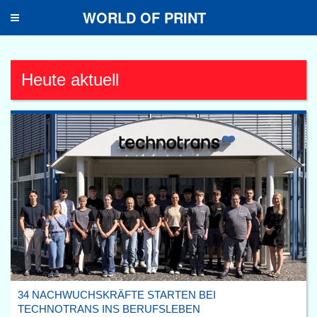
WORLD OF PRINT
Toggle
navigation
Heute aktuell
34 NACHWUCHSKRÄFTE STARTEN BEI
TECHNOTRANS INS BERUFSLEBEN