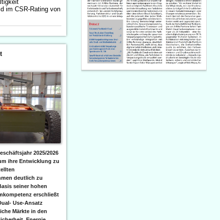
tigkeit
ld im CSR-Rating von
t
eschäftsjahr 2025/2026
 um ihre Entwicklung zu
ellten
men deutlich zu
Basis seiner hohen
emkompetenz erschließt
Dual- Use-Ansatz
iche Märkte in den
icherheit, Energie,