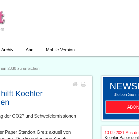
Archiv
Abo
Mobile Version
hen 2030 zu erreichen
NEWS
ilft Koehler
Bleiben Sie mi
hen
ABON
ng der CO2? und Schwefelemissionen
er Paper Standort Greiz aktuell von
10.09.2021
Aus de
Koehler Paper geht
tion um. Den Experten von Koehler