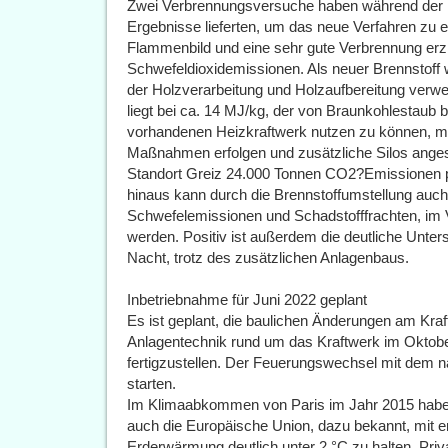
Zwei Verbrennungsversuche haben während der Pr
Ergebnisse lieferten, um das neue Verfahren zu e
Flammenbild und eine sehr gute Verbrennung erzi
Schwefeldioxidemissionen. Als neuer Brennstoff w
der Holzverarbeitung und Holzaufbereitung verwen
liegt bei ca. 14 MJ/kg, der von Braunkohlestaub
vorhandenen Heizkraftwerk nutzen zu können, m
Maßnahmen erfolgen und zusätzliche Silos ange
Standort Greiz 24.000 Tonnen CO2?Emissionen p
hinaus kann durch die Brennstoffumstellung auch 
Schwefelemissionen und Schadstofffrachten, im V
werden. Positiv ist außerdem die deutliche Unters
Nacht, trotz des zusätzlichen Anlagenbaus.
Inbetriebnahme für Juni 2022 geplant
Es ist geplant, die baulichen Änderungen am Kraf
Anlagentechnik rund um das Kraftwerk im Oktobe
fertigzustellen. Der Feuerungswechsel mit dem na
starten.
Im Klimaabkommen von Paris im Jahr 2015 haben 
auch die Europäische Union, dazu bekannt, mit
Erderwärmung deutlich unter 2 °C zu halten. Pri