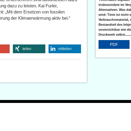
insbesondere im Verg
ng dazu zu leisten. Kai Furler,
Alternativen. Was da
t: „Mit dem Ersetzen von fossilen
wird: Tinte ist nicht 
ierung der Klimaerwärmung aktiv bei.“
Verbrauchsmaterial, 
Bestandteil des Inkj
unverzichtbar wie di
Druckwerk selbst......
PDF
teilen
mitteilen