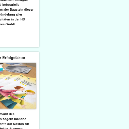
 industrielle
raler Baustein dieser
ündelung aller
itäten in der HD
es GmbH.......
er Erfolgsfaktor
Markt des
ks zögern manche
hts der Kosten für
 Inkjet-Systeme,