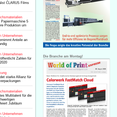
list CLARUS Films
chsmaterialien
t Papiermaschine 5
gere Produktion um
n Unternehmen
rnimmt Anteile an
ändig
n Unternehmen
Die Branche am Montag!
ffentlicht Zahlen für
 2020
kung
et starke Allianz für
verpackungen
chsmaterialien
es Multitalent für die
chwertigen
feiert Jubiläum
n Unternehmen