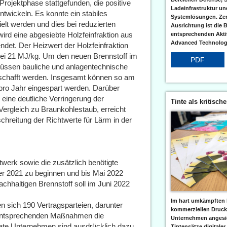
ojektphase stattgefunden, die positive
Ladeinfrastruktur und
ntwickeln. Es konnte ein stabiles
Systemlösungen. Zent
elt werden und dies bei reduzierten
Ausrichtung ist die B
ird eine abgesiebte Holzfeinfraktion aus
entsprechenden Aktiv
Advanced Technologi
det. Der Heizwert der Holzfeinfraktion
 bei 21 MJ/kg. Um den neuen Brennstoff im
PDF
üssen bauliche und anlagentechnische
schafft werden. Insgesamt können so am
ro Jahr eingespart werden. Darüber
eine deutliche Verringerung der
Tinte als kritisch
ergleich zu Braunkohlestaub, erreicht
chreitung der Richtwerte für Lärm in der
twerk sowie die zusätzlich benötigte
r 2021 zu beginnen und bis Mai 2022
chhaltigen Brennstoff soll im Juni 2022
Im hart umkämpften 
sich 190 Vertragsparteien, darunter
kommerziellen Druc
 entsprechenden Maßnahmen die
Unternehmen angesic
vate Unternehmen sind ausdrücklich dazu
Tintensätze digitaler