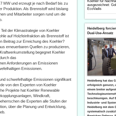
Koehler für Nachhal
7 MW und erzeugt je nach Bedarf bis zu
ausgezeichnet: Go
Produktion. Als Brennstoff wird bislang
EcoVadis
nen und Mitarbeiter sorgen rund um die
b.
Heidelberg forcier
 Teil der Klimastrategie von Koehler
Dual-Use-Ansatz
e auf Holzfeinfraktion als Brennstoff ist
igen Beitrag zur Erreichung des Koehler?
us erneuerbaren Quellen zu produzieren,
er Kraftwerkumstellung begegnet Koehler
durch das
enen Anforderungen an Emissionen
wefelhaltigen Emissionen.
und schwefelhaltige Emissionen signifikant
Heidelberg hat das G
de von den Experten von Koehler
erfolgreich genutzt,
einem breiter aufgest
che Projekte hat Koehler Renewable
Technologieunterneh
kopplungsanlagen, Windkraft,
beschleunigen. Auf 
eherrschen die Experten alle Stufen der
Industrie- und Syst
tion, über die Planung und Entwicklung,
Heidelberg mit dem 
ieb.
systematisch zusätzl
Bereichen Defense, S