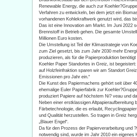
Renewable Energy, die auch zur Koehler?Gruppe g
Verfahren zu entwickeln, bei dem jetzt ein Bioma
vorhandenen Kohlekraftwerk genutzt wird, das b
Das ist eine Innovation am Markt. Im Juni 2022 
Brennstoff in Betrieb gehen. Die gesamte Umstel
Millionen Euro kosten.
Die Umstellung ist Teil der Klimastrategie von K
zum Ziel gesetzt, bis zum Jahr 2030 mehr Energ
produzieren, als für die Papierproduktion benötig
Koehler Paper Standortes in Greiz, ist begeister
auf Holzfeinfraktion sparen wir am Standort Gre
Emissionen pro Jahr ein.“
Die Kunst des Papiermachens gehört seit über 40
ehemalige Euler Papierfabrik zur Koehler?Grupp
produziert Papiere auf höchstem Ni? veau und d
Neben einer erstklassigen Altpapieraufbereitung 
Färbetechnologie, die es erlaubt, Recyclingpapiere 
und Qualität herzustellen. So tragen in Greiz he
„Blauer Engel“.
Da für den Prozess der Papierverarbeitung und 
notwendig sind, wurde im Jahr 2010 ein eigenes