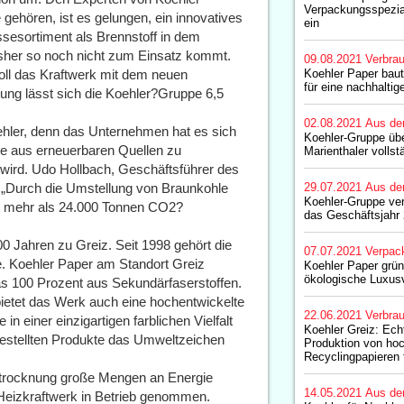
Verpackungsspezia
ehören, ist es gelungen, ein innovatives
ein
ssesortiment als Brennstoff in dem
isher so noch nicht zum Einsatz kommt.
09.08.2021
Verbrau
soll das Kraftwerk mit dem neuen
Koehler Paper bau
für eine nachhalti
lung lässt sich die Koehler?Gruppe 6,5
02.08.2021
Aus de
oehler, denn das Unternehmen hat es sich
Koehler-Gruppe übe
ie aus erneuerbaren Quellen zu
Marienthaler vollst
t wird. Udo Hollbach, Geschäftsführer des
t: „Durch die Umstellung von Braunkohle
29.07.2021
Aus de
Koehler-Gruppe verö
iz mehr als 24.000 Tonnen CO2?
das Geschäftsjahr
0 Jahren zu Greiz. Seit 1998 gehört die
07.07.2021
Verpac
e. Koehler Paper am Standort Greiz
Koehler Paper gründ
ökologische Luxus
as 100 Prozent aus Sekundärfaserstoffen.
bietet das Werk auch eine hochentwickelte
22.06.2021
Verbrau
in einer einzigartigen farblichen Vielfalt
Koehler Greiz: Echt
rgestellten Produkte das Umweltzeichen
Produktion von ho
Recyclingpapieren 
?trocknung große Mengen an Energie
14.05.2021
Aus de
 Heizkraftwerk in Betrieb genommen.