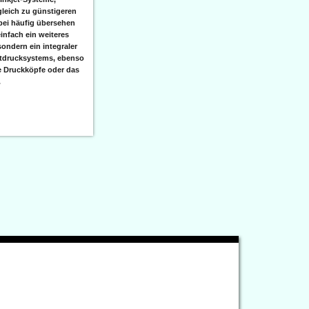
leich zu günstigeren
bei häufig übersehen
einfach ein weiteres
sondern ein integraler
etdrucksystems, ebenso
e Druckköpfe oder das
.