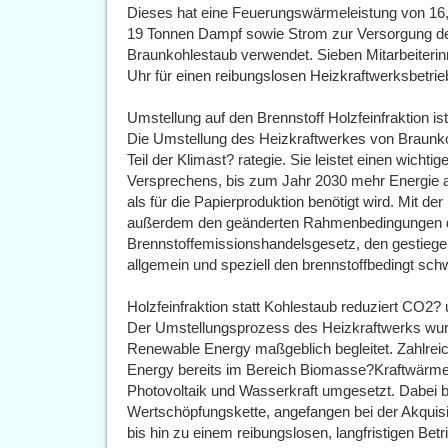
Dieses hat eine Feuerungswärmeleistung von 16,
19 Tonnen Dampf sowie Strom zur Versorgung der 
Braunkohlestaub verwendet. Sieben Mitarbeiterin
Uhr für einen reibungslosen Heizkraftwerksbetrie
Umstellung auf den Brennstoff Holzfeinfraktion ist
Die Umstellung des Heizkraftwerkes von Braunkohl
Teil der Klimast? rategie. Sie leistet einen wicht
Versprechens, bis zum Jahr 2030 mehr Energie a
als für die Papierproduktion benötigt wird. Mit d
außerdem den geänderten Rahmenbedingungen 
Brennstoffemissionshandelsgesetz, den gestieg
allgemein und speziell den brennstoffbedingt sch
Holzfeinfraktion statt Kohlestaub reduziert CO2? 
Der Umstellungsprozess des Heizkraftwerks wur
Renewable Energy maßgeblich begleitet. Zahlrei
Energy bereits im Bereich Biomasse?Kraftwärme
Photovoltaik und Wasserkraft umgesetzt. Dabei b
Wertschöpfungskette, angefangen bei der Akquisi
bis hin zu einem reibungslosen, langfristigen Betr