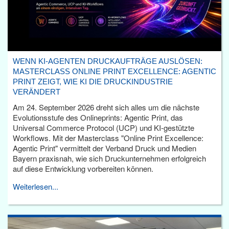
WENN KI-AGENTEN DRUCKAUFTRÄGE AUSLÖSEN:
MASTERCLASS ONLINE PRINT EXCELLENCE: AGENTIC
PRINT ZEIGT, WIE KI DIE DRUCKINDUSTRIE
VERÄNDERT
Am 24. September 2026 dreht sich alles um die nächste
Evolutionsstufe des Onlineprints: Agentic Print, das
Universal Commerce Protocol (UCP) und KI-gestützte
Workflows. Mit der Masterclass "Online Print Excellence:
Agentic Print" vermittelt der Verband Druck und Medien
Bayern praxisnah, wie sich Druckunternehmen erfolgreich
auf diese Entwicklung vorbereiten können.
Weiterlesen...