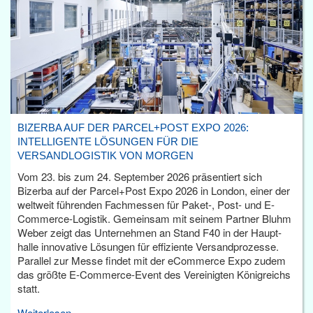
BIZERBA AUF DER PARCEL+POST EXPO 2026:
INTELLIGENTE LÖSUNGEN FÜR DIE
VERSANDLOGISTIK VON MORGEN
Vom 23. bis zum 24. September 2026 präsentiert sich
Bizerba auf der Parcel+Post Expo 2026 in London, einer der
weltweit führenden Fachmessen für Paket-, Post- und E-
Commerce-Logistik. Gemeinsam mit seinem Partner Bluhm
Weber zeigt das Unternehmen an Stand F40 in der Haupt­
halle innovative Lösungen für effiziente Versandprozesse.
Parallel zur Messe findet mit der eCommerce Expo zudem
das größte E-Commerce-Event des Vereinigten Königreichs
statt.
Weiterlesen...