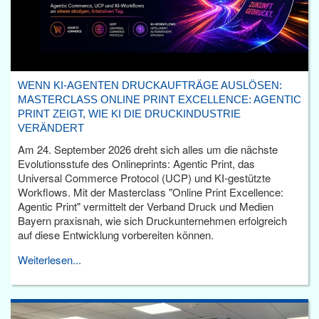
WENN KI-AGENTEN DRUCKAUFTRÄGE AUSLÖSEN:
MASTERCLASS ONLINE PRINT EXCELLENCE: AGENTIC
PRINT ZEIGT, WIE KI DIE DRUCKINDUSTRIE
VERÄNDERT
Am 24. September 2026 dreht sich alles um die nächste
Evolutionsstufe des Onlineprints: Agentic Print, das
Universal Commerce Protocol (UCP) und KI-gestützte
Workflows. Mit der Masterclass "Online Print Excellence:
Agentic Print" vermittelt der Verband Druck und Medien
Bayern praxisnah, wie sich Druckunternehmen erfolgreich
auf diese Entwicklung vorbereiten können.
Weiterlesen...