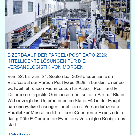
BIZERBA AUF DER PARCEL+POST EXPO 2026:
INTELLIGENTE LÖSUNGEN FÜR DIE
VERSANDLOGISTIK VON MORGEN
Vom 23. bis zum 24. September 2026 präsentiert sich
Bizerba auf der Parcel+Post Expo 2026 in London, einer der
weltweit führenden Fachmessen für Paket-, Post- und E-
Commerce-Logistik. Gemeinsam mit seinem Partner Bluhm
Weber zeigt das Unternehmen an Stand F40 in der Haupt­
halle innovative Lösungen für effiziente Versandprozesse.
Parallel zur Messe findet mit der eCommerce Expo zudem
das größte E-Commerce-Event des Vereinigten Königreichs
statt.
Weiterlesen...