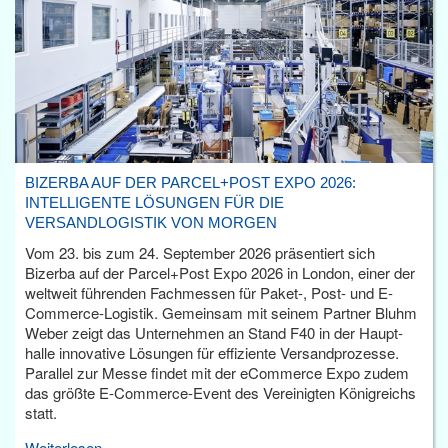
BIZERBA AUF DER PARCEL+POST EXPO 2026:
INTELLIGENTE LÖSUNGEN FÜR DIE
VERSANDLOGISTIK VON MORGEN
Vom 23. bis zum 24. September 2026 präsentiert sich
Bizerba auf der Parcel+Post Expo 2026 in London, einer der
weltweit führenden Fachmessen für Paket-, Post- und E-
Commerce-Logistik. Gemeinsam mit seinem Partner Bluhm
Weber zeigt das Unternehmen an Stand F40 in der Haupt­
halle innovative Lösungen für effiziente Versandprozesse.
Parallel zur Messe findet mit der eCommerce Expo zudem
das größte E-Commerce-Event des Vereinigten Königreichs
statt.
Weiterlesen...