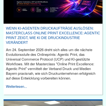
WENN KI-AGENTEN DRUCKAUFTRÄGE AUSLÖSEN:
MASTERCLASS ONLINE PRINT EXCELLENCE: AGENTIC
PRINT ZEIGT, WIE KI DIE DRUCKINDUSTRIE
VERÄNDERT
Am 24. September 2026 dreht sich alles um die nächste
Evolutionsstufe des Onlineprints: Agentic Print, das
Universal Commerce Protocol (UCP) und KI-gestützte
Workflows. Mit der Masterclass "Online Print Excellence:
Agentic Print" vermittelt der Verband Druck und Medien
Bayern praxisnah, wie sich Druckunternehmen erfolgreich
auf diese Entwicklung vorbereiten können.
Weiterlesen...