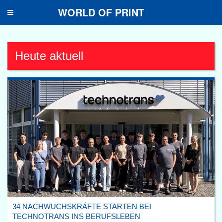
WORLD OF PRINT
Toggle
navigation
Heute aktuell
34 NACHWUCHSKRÄFTE STARTEN BEI
TECHNOTRANS INS BERUFSLEBEN