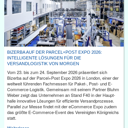
BIZERBA AUF DER PARCEL+POST EXPO 2026:
INTELLIGENTE LÖSUNGEN FÜR DIE
VERSANDLOGISTIK VON MORGEN
Vom 23. bis zum 24. September 2026 präsentiert sich
Bizerba auf der Parcel+Post Expo 2026 in London, einer der
weltweit führenden Fachmessen für Paket-, Post- und E-
Commerce-Logistik. Gemeinsam mit seinem Partner Bluhm
Weber zeigt das Unternehmen an Stand F40 in der Haupt­
halle innovative Lösungen für effiziente Versandprozesse.
Parallel zur Messe findet mit der eCommerce Expo zudem
das größte E-Commerce-Event des Vereinigten Königreichs
statt.
Weiterlesen...