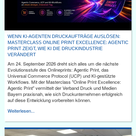
WENN KI-AGENTEN DRUCKAUFTRÄGE AUSLÖSEN:
MASTERCLASS ONLINE PRINT EXCELLENCE: AGENTIC
PRINT ZEIGT, WIE KI DIE DRUCKINDUSTRIE
VERÄNDERT
Am 24. September 2026 dreht sich alles um die nächste
Evolutionsstufe des Onlineprints: Agentic Print, das
Universal Commerce Protocol (UCP) und KI-gestützte
Workflows. Mit der Masterclass "Online Print Excellence:
Agentic Print" vermittelt der Verband Druck und Medien
Bayern praxisnah, wie sich Druckunternehmen erfolgreich
auf diese Entwicklung vorbereiten können.
Weiterlesen...