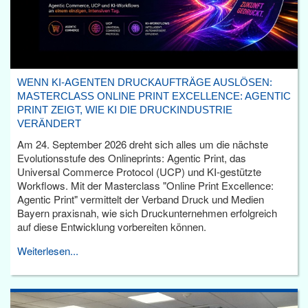
WENN KI-AGENTEN DRUCKAUFTRÄGE AUSLÖSEN:
MASTERCLASS ONLINE PRINT EXCELLENCE: AGENTIC
PRINT ZEIGT, WIE KI DIE DRUCKINDUSTRIE
VERÄNDERT
Am 24. September 2026 dreht sich alles um die nächste
Evolutionsstufe des Onlineprints: Agentic Print, das
Universal Commerce Protocol (UCP) und KI-gestützte
Workflows. Mit der Masterclass "Online Print Excellence:
Agentic Print" vermittelt der Verband Druck und Medien
Bayern praxisnah, wie sich Druckunternehmen erfolgreich
auf diese Entwicklung vorbereiten können.
Weiterlesen...