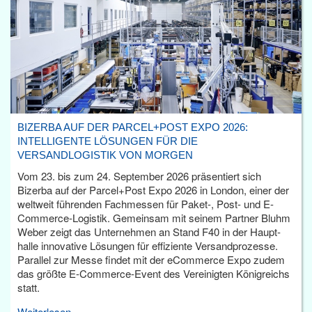
BIZERBA AUF DER PARCEL+POST EXPO 2026:
INTELLIGENTE LÖSUNGEN FÜR DIE
VERSANDLOGISTIK VON MORGEN
Vom 23. bis zum 24. September 2026 präsentiert sich
Bizerba auf der Parcel+Post Expo 2026 in London, einer der
weltweit führenden Fachmessen für Paket-, Post- und E-
Commerce-Logistik. Gemeinsam mit seinem Partner Bluhm
Weber zeigt das Unternehmen an Stand F40 in der Haupt­
halle innovative Lösungen für effiziente Versandprozesse.
Parallel zur Messe findet mit der eCommerce Expo zudem
das größte E-Commerce-Event des Vereinigten Königreichs
statt.
Weiterlesen...