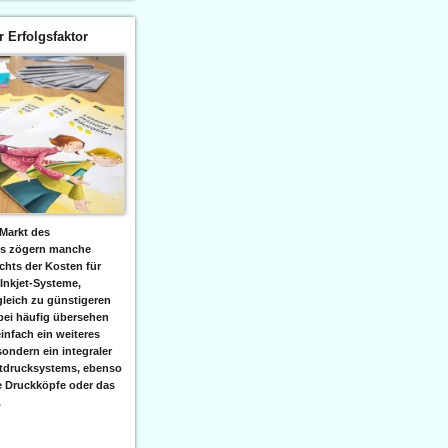
er Erfolgsfaktor
Markt des
ks zögern manche
hts der Kosten für
 Inkjet-Systeme,
leich zu günstigeren
bei häufig übersehen
einfach ein weiteres
sondern ein integraler
etdrucksystems, ebenso
e Druckköpfe oder das
.