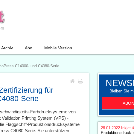
Archiv
Abo
Mobile Version
curioPress C14000- und C4080-Serie
NEWS
ertifizierung für
Bleiben Sie mi
C4080-Serie
ABON
eschwindigkeits-Farbdrucksysteme von
 Validation Printing System (VPS) -
m die Flaggschiff-Produktionsdrucksysteme
28.01.2022
Inkjet 
ress C4080-Serie. Sie unterstützen
Produktionsdruck: 