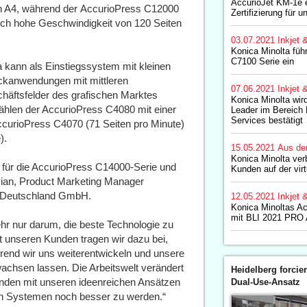
AccurioJet KM-1e e
in A4, während der AccurioPress C12000
Zertifizierung für 
lich hohe Geschwindigkeit von 120 Seiten
03.07.2021
Inkjet 
Konica Minolta füh
C7100 Serie ein
 kann als Einstiegssystem mit kleinen
ckanwendungen mit mittleren
07.06.2021
Inkjet 
äftsfelder des grafischen Marktes
Konica Minolta wir
ählen der AccurioPress C4080 mit einer
Leader im Bereich
Services bestätigt
ccurioPress C4070 (71 Seiten pro Minute)
).
15.05.2021
Aus de
Konica Minolta ver
ng für die AccurioPress C14000-Serie und
Kunden auf der virt
ian, Product Marketing Manager
ns Deutschland GmbH.
12.05.2021
Inkjet 
Konica Minoltas A
mit BLI 2021 PRO 
hr nur darum, die beste Technologie zu
t unseren Kunden tragen wir dazu bei,
rend wir uns weiterentwickeln und unsere
chsen lassen. Die Arbeitswelt verändert
Heidelberg forcier
Kunden mit unseren ideenreichen Ansätzen
Dual-Use-Ansatz
ten Systemen noch besser zu werden.“