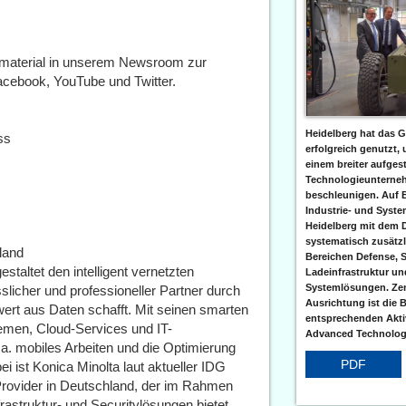
dmaterial in unserem Newsroom zur
acebook, YouTube und Twitter.
Heidelberg hat das G
ess
erfolgreich genutzt,
einem breiter aufgest
Technologieunterneh
beschleunigen. Auf 
Industrie- und Syst
Heidelberg mit dem 
systematisch zusätzl
land
Bereichen Defense, S
taltet den intelligent vernetzten
Ladeinfrastruktur und
Systemlösungen. Zent
sslicher und professioneller Partner durch
Ausrichtung ist die B
wert aus Daten schafft. Mit seinen smarten
entsprechenden Aktiv
emen, Cloud-Services und IT-
Advanced Technologi
a. mobiles Arbeiten und die Optimierung
PDF
i ist Konica Minolta laut aktueller IDG
rovider in Deutschland, der im Rahmen
rastruktur- und Securitylösungen bietet.