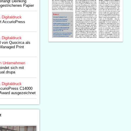
rlangt Deinking
ungestrichenes Papier
& Digitaldruck
rt AccurioPress
& Digitaldruck
d von Quocirca als
 Managed Print
n Unternehmen
bindet sich mit
ual.drupa
& Digitaldruck
ccurioPress C14000
Award ausgezeichnet
t