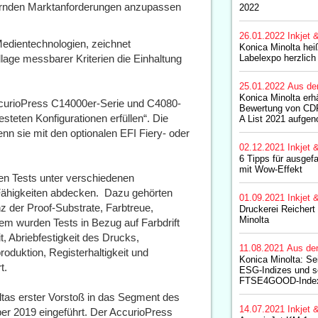
dernden Marktanforderungen anzupassen
2022
26.01.2022
Inkjet 
Medientechnologien, zeichnet
Konica Minolta hei
age messbarer Kriterien die Einhaltung
Labelexpo herzlic
25.01.2022
Aus de
Konica Minolta erh
 AccurioPress C14000er-Serie und C4080-
Bewertung von CDP
steten Konfigurationen erfüllen“. Die
A List 2021 aufg
nn sie mit den optionalen EFI Fiery- oder
02.12.2021
Inkjet 
6 Tipps für ausgef
mit Wow-Effekt
hen Tests unter verschiedenen
Fähigkeiten abdecken. Dazu gehörten
01.09.2021
Inkjet 
 der Proof-Substrate, Farbtreue,
Druckerei Reichert
Minolta
rdem wurden Tests in Bezug auf Farbdrift
t, Abriebfestigkeit des Drucks,
11.08.2021
Aus de
oduktion, Registerhaltigkeit und
Konica Minolta: Sei
t.
ESG-Indizes und se
FTSE4GOOD-Indexs
ltas erster Vorstoß in das Segment des
14.07.2021
Inkjet 
r 2019 eingeführt. Der AccurioPress