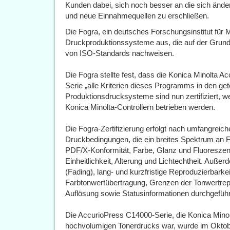
Kunden dabei, sich noch besser an die sich än
und neue Einnahmequellen zu erschließen.
Die Fogra, ein deutsches Forschungsinstitut für 
Druckproduktionssysteme aus, die auf der Grundl
von ISO-Standards nachweisen.
Die Fogra stellte fest, dass die Konica Minolta
Serie „alle Kriterien dieses Programms in den gete
Produktionsdrucksysteme sind nun zertifiziert, we
Konica Minolta-Controllern betrieben werden.
Die Fogra-Zertifizierung erfolgt nach umfangreic
Druckbedingungen, die ein breites Spektrum an 
PDF/X-Konformität, Farbe, Glanz und Fluoreszenz
Einheitlichkeit, Alterung und Lichtechtheit. Auße
(Fading), lang- und kurzfristige Reproduzierbarkei
Farbtonwertübertragung, Grenzen der Tonwertrepr
Auflösung sowie Statusinformationen durchgeführ
Die AccurioPress C14000-Serie, die Konica Mino
hochvolumigen Tonerdrucks war, wurde im Oktobe