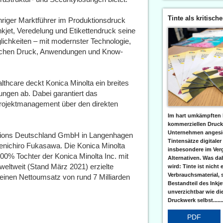
Tinte als kritisch
ähriger Marktführer im Produktionsdruck
nkjet, Veredelung und Etikettendruck seine
ichkeiten – mit modernster Technologie,
eichen Druck, Anwendungen und Know-
thcare deckt Konica Minolta ein breites
ngen ab. Dabei garantiert das
rojektmanagement über den direkten
Im hart umkämpften 
kommerziellen Druc
Unternehmen angesic
utions Deutschland GmbH in Langenhagen
Tintensätze digitaler
enichiro Fukasawa. Die Konica Minolta
insbesondere im Verg
0% Tochter der Konica Minolta Inc. mit
Alternativen. Was da
 weltweit (Stand März 2021) erzielte
wird: Tinte ist nicht 
Verbrauchsmaterial, 
 einen Nettoumsatz von rund 7 Milliarden
Bestandteil des Inkj
unverzichtbar wie di
Druckwerk selbst......
PDF