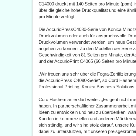
C14000 druckt mit 140 Seiten pro Minute (ppm) 
über die gleiche hohe Druckqualität und eine ähn
pro Minute verfügt.
Die AccurioPressC4080-Serie von Konica Minolta
Druckvolumen oder auch für anspruchsvolle Dru
Druckvolumen verwendet werden, um neue Gesch
angehen zu können. Zu den Modellen der Serie z
Geschwindigkeit von 81 Seiten pro Minute, der A
und der AccurioPrint C4065 (66 Seiten pro Minute
„Wir freuen uns sehr über die Fogra-Zertifizieru
die AccurioPress C4080-Serie“, so Cord Hashem
Professional Printing, Konica Business Solutio
Cord Hashemian erklärt weiter: „Es geht nicht me
haben. In partnerschaftlicher Zusammenarbeit mi
Ideen zu entwickeln und neu zu überdenken, wäh
Kunden in kommerziellen und anderen Märkten wa
sich ständig, und wir sind stolz darauf, unsere 
dabei zu unterstützen, mit unseren preisgekrön