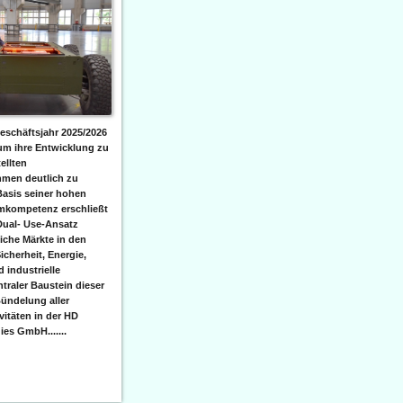
eschäftsjahr 2025/2026
 um ihre Entwicklung zu
ellten
men deutlich zu
Basis seiner hohen
emkompetenz erschließt
Dual- Use-Ansatz
iche Märkte in den
icherheit, Energie,
 industrielle
raler Baustein dieser
ündelung aller
itäten in der HD
es GmbH.......