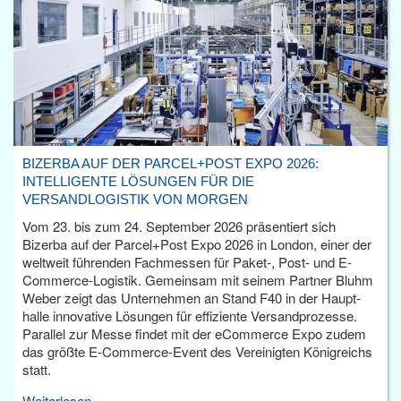
BIZERBA AUF DER PARCEL+POST EXPO 2026:
INTELLIGENTE LÖSUNGEN FÜR DIE
VERSANDLOGISTIK VON MORGEN
Vom 23. bis zum 24. September 2026 präsentiert sich
Bizerba auf der Parcel+Post Expo 2026 in London, einer der
weltweit führenden Fachmessen für Paket-, Post- und E-
Commerce-Logistik. Gemeinsam mit seinem Partner Bluhm
Weber zeigt das Unternehmen an Stand F40 in der Haupt­
halle innovative Lösungen für effiziente Versandprozesse.
Parallel zur Messe findet mit der eCommerce Expo zudem
das größte E-Commerce-Event des Vereinigten Königreichs
statt.
Weiterlesen...