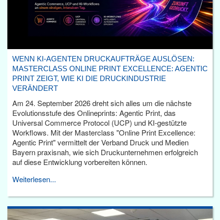
WENN KI-AGENTEN DRUCKAUFTRÄGE AUSLÖSEN:
MASTERCLASS ONLINE PRINT EXCELLENCE: AGENTIC
PRINT ZEIGT, WIE KI DIE DRUCKINDUSTRIE
VERÄNDERT
Am 24. September 2026 dreht sich alles um die nächste
Evolutionsstufe des Onlineprints: Agentic Print, das
Universal Commerce Protocol (UCP) und KI-gestützte
Workflows. Mit der Masterclass "Online Print Excellence:
Agentic Print" vermittelt der Verband Druck und Medien
Bayern praxisnah, wie sich Druckunternehmen erfolgreich
auf diese Entwicklung vorbereiten können.
Weiterlesen...