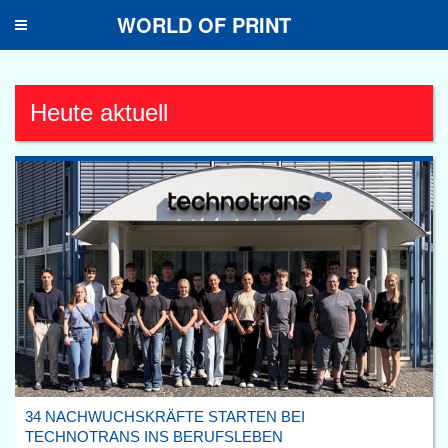
WORLD OF PRINT
Toggle
navigation
Heute aktuell
34 NACHWUCHSKRÄFTE STARTEN BEI
TECHNOTRANS INS BERUFSLEBEN