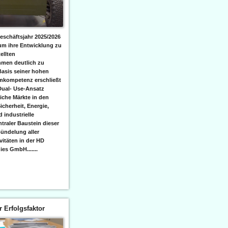
eschäftsjahr 2025/2026
 um ihre Entwicklung zu
ellten
men deutlich zu
Basis seiner hohen
emkompetenz erschließt
Dual- Use-Ansatz
iche Märkte in den
icherheit, Energie,
 industrielle
raler Baustein dieser
ündelung aller
itäten in der HD
es GmbH.......
er Erfolgsfaktor