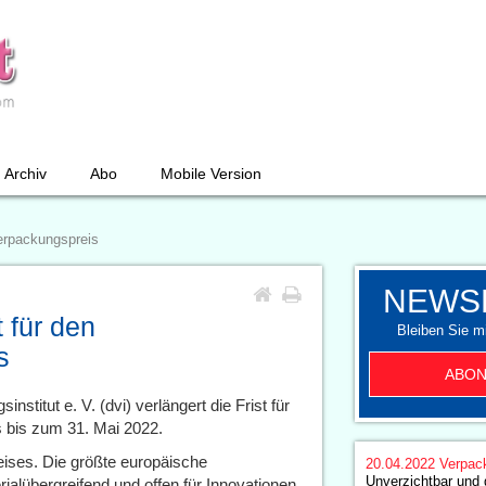
Archiv
Abo
Mobile Version
Verpackungspreis
NEWS
 für den
Bleiben Sie mi
s
ABON
stitut e. V. (dvi) verlängert die Frist für
 bis zum 31. Mai 2022.
reises. Die größte europäische
20.04.2022
Verpac
Unverzichtbar und 
alübergreifend und offen für Innovationen