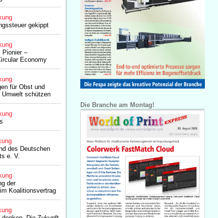
kung
ngssteuer gekippt
kung
 Pionier –
Circular Economy
kung
en für Obst und
 Umwelt schützen
Die Branche am Montag!
kung
s
kung
nd des Deutschen
s e. V.
kung
ng der
 im Koalitionsvertrag
kung
 denken. Die Zukunft