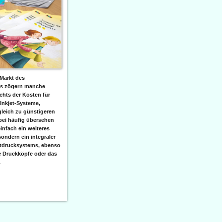
Markt des
ks zögern manche
hts der Kosten für
 Inkjet-Systeme,
leich zu günstigeren
bei häufig übersehen
einfach ein weiteres
sondern ein integraler
etdrucksystems, ebenso
e Druckköpfe oder das
.