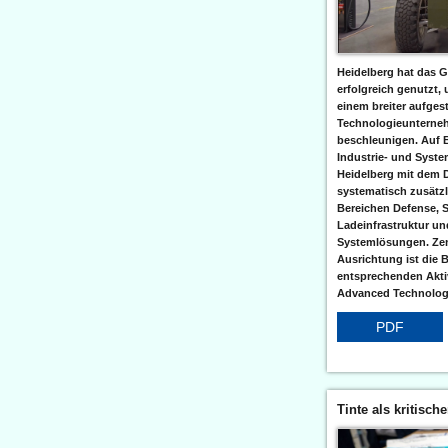
Heidelberg hat das G
erfolgreich genutzt,
einem breiter aufgest
Technologieunterneh
beschleunigen. Auf 
Industrie- und Syst
Heidelberg mit dem 
systematisch zusätzl
Bereichen Defense, S
Ladeinfrastruktur und
Systemlösungen. Zent
Ausrichtung ist die B
entsprechenden Aktiv
Advanced Technologi
PDF
Tinte als kritisch