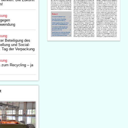
n!
kung
 gegen
chwendung
kung
ter Beteiligung des
llung und Social-
. Tag der Verpackung
kung
 zum Recycling – ja
t