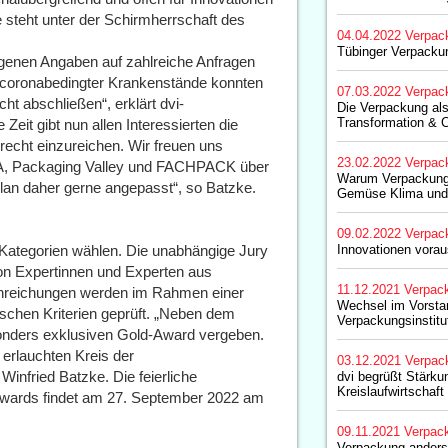
steht unter der Schirmherrschaft des
04.04.2022
Verpac
Tübinger Verpacku
eigenen Angaben auf zahlreiche Anfragen
nd coronabedingter Krankenstände konnten
07.03.2022
Verpac
ht abschließen“, erklärt dvi-
Die Verpackung als
Transformation & 
Zeit gibt nun allen Interessierten die
erecht einzureichen. Wir freuen uns
23.02.2022
Verpac
A, Packaging Valley und FACHPACK über
Warum Verpackung
plan daher gerne angepasst“, so Batzke.
Gemüse Klima und
09.02.2022
Verpac
 Kategorien wählen. Die unabhängige Jury
Innovationen vorau
von Expertinnen und Experten aus
11.12.2021
Verpac
Einreichungen werden im Rahmen einer
Wechsel im Vorsta
ischen Kriterien geprüft. „Neben dem
Verpackungsinstitut
onders exklusiven Gold-Award vergeben.
 erlauchten Kreis der
03.12.2021
Verpac
infried Batzke. Die feierliche
dvi begrüßt Stärku
Kreislaufwirtschaft
Awards findet am 27. September 2022 am
09.11.2021
Verpac
Verpackung anders