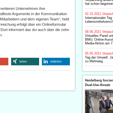
hat schon begonne
entieren Unternehmen ihre
ndfeste Argumente in der Kommunikation
02.10.2021
Verpac
Internationaler Tag
 Mitarbeitern und dem eigenen Team“, hebt
Lebensmittelvers
nreichung erfolgt über ein Onlineformular
ort informiert das dvi auch über die zehn
08.06.2021
Verpac
n.
Virtuelles Panel un
BMU, Online-Ausste
Media-Aktion am 7
05.06.2021
Verpac
Tag der Umwelt: Ja
zu Mehrweg.
teilen
mitteilen
Heidelberg forcier
Dual-Use-Ansatz