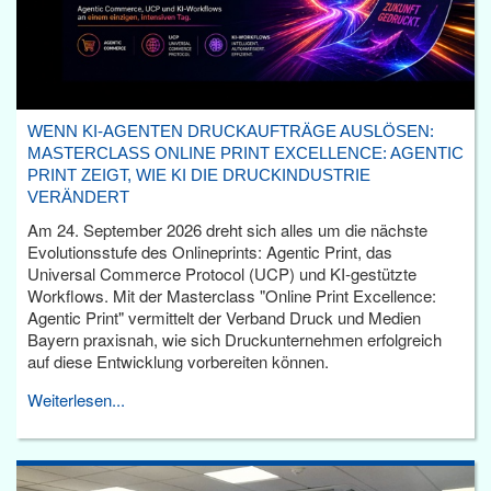
WENN KI-AGENTEN DRUCKAUFTRÄGE AUSLÖSEN:
MASTERCLASS ONLINE PRINT EXCELLENCE: AGENTIC
PRINT ZEIGT, WIE KI DIE DRUCKINDUSTRIE
VERÄNDERT
Am 24. September 2026 dreht sich alles um die nächste
Evolutionsstufe des Onlineprints: Agentic Print, das
Universal Commerce Protocol (UCP) und KI-gestützte
Workflows. Mit der Masterclass "Online Print Excellence:
Agentic Print" vermittelt der Verband Druck und Medien
Bayern praxisnah, wie sich Druckunternehmen erfolgreich
auf diese Entwicklung vorbereiten können.
Weiterlesen...