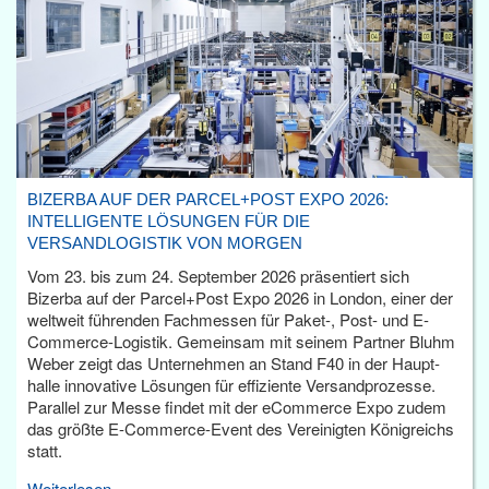
BIZERBA AUF DER PARCEL+POST EXPO 2026:
INTELLIGENTE LÖSUNGEN FÜR DIE
VERSANDLOGISTIK VON MORGEN
Vom 23. bis zum 24. September 2026 präsentiert sich
Bizerba auf der Parcel+Post Expo 2026 in London, einer der
weltweit führenden Fachmessen für Paket-, Post- und E-
Commerce-Logistik. Gemeinsam mit seinem Partner Bluhm
Weber zeigt das Unternehmen an Stand F40 in der Haupt­
halle innovative Lösungen für effiziente Versandprozesse.
Parallel zur Messe findet mit der eCommerce Expo zudem
das größte E-Commerce-Event des Vereinigten Königreichs
statt.
Weiterlesen...