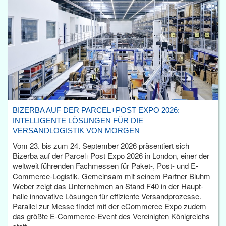
BIZERBA AUF DER PARCEL+POST EXPO 2026:
INTELLIGENTE LÖSUNGEN FÜR DIE
VERSANDLOGISTIK VON MORGEN
Vom 23. bis zum 24. September 2026 präsentiert sich
Bizerba auf der Parcel+Post Expo 2026 in London, einer der
weltweit führenden Fachmessen für Paket-, Post- und E-
Commerce-Logistik. Gemeinsam mit seinem Partner Bluhm
Weber zeigt das Unternehmen an Stand F40 in der Haupt­
halle innovative Lösungen für effiziente Versandprozesse.
Parallel zur Messe findet mit der eCommerce Expo zudem
das größte E-Commerce-Event des Vereinigten Königreichs