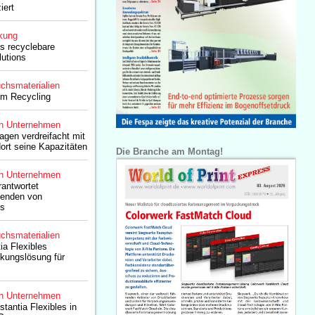
iert
kung
es recyclebare
lutions
chsmaterialien
im Recycling
n Unternehmen
gen verdreifacht mit
ort seine Kapazitäten
Die Branche am Montag!
n Unternehmen
antwortet
enden von
es
chsmaterialien
ia Flexibles
kungslösung für
n Unternehmen
antia Flexibles in