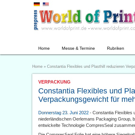
Home
Messe & Termine
Rubriken
Home
»
Constantia Flexibles und Plasthill reduzieren Ver
VERPACKUNG
Constantia Flexibles und Pla
Verpackungsgewicht für meh
Donnerstag 23. Juni 2022
- Constantia Flexibles 
niederländischen Oerlemans Packaging Group, br
entwickelte Technologie CompresSeal zusammen
Die CompresSeal Folie hat eine höhere Siegelnah