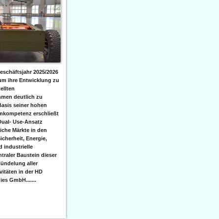
eschäftsjahr 2025/2026
 um ihre Entwicklung zu
ellten
men deutlich zu
Basis seiner hohen
emkompetenz erschließt
Dual- Use-Ansatz
iche Märkte in den
icherheit, Energie,
 industrielle
raler Baustein dieser
ündelung aller
itäten in der HD
es GmbH.......