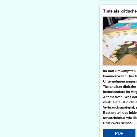
Tinte als kritisch
Im hart umkämpften 
kommerziellen Druc
Unternehmen angesic
Tintensätze digitaler
insbesondere im Verg
Alternativen. Was da
wird: Tinte ist nicht 
Verbrauchsmaterial, 
Bestandteil des Inkj
unverzichtbar wie di
Druckwerk selbst......
PDF