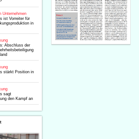
P
n Unternehmen
 ist Vorreiter für
kungsproduktion in
kung
es: Abschluss der
ehrheitsbeteiligung
land
kung
s stärkt Position in
kung
es sagt
ung den Kampf an
t