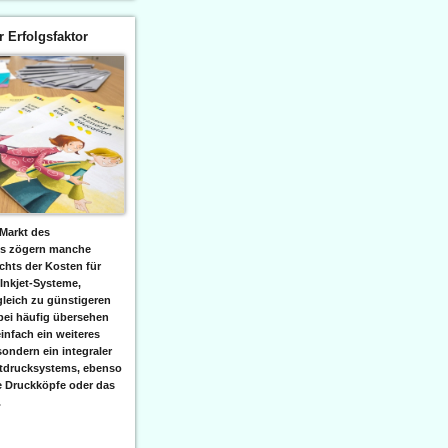
er Erfolgsfaktor
Markt des
ks zögern manche
hts der Kosten für
 Inkjet-Systeme,
leich zu günstigeren
bei häufig übersehen
einfach ein weiteres
sondern ein integraler
etdrucksystems, ebenso
e Druckköpfe oder das
.