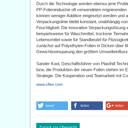
Durch die Technologie werden ebenso jene Proble
PP-Folienindustrie oft verwendeten migrierenden
können weniger Additive eingesetzt werden und a
Verpackungslinie bleibt konstant, unabhängig vo
Feuchtigkeit. Die innovative Verpackungslösung 
beispielsweise für Waschmittel, trockene Tiernah
Lebensmittel sowie für Standbeutel für Flüssigke
zunächst auf Polyethylen-Folien in Dicken über 
Gewichtseinsparung den größten Umwelteinfluss 
Sander Kool, Geschäftsführer von Plasthill Techni
bzw. die Produktion der neuen Folien stehen im E
Strategie. Die Kooperation und Teamarbeit mit Con
www.cflex.com
tweet
teilen
teilen
Zurück zur Übersicht