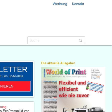
Werbung
Kontakt
Die aktuelle Ausgabe!
LETTER
t uns up-to-date.
NIEREN
kung
es EcoPressoLid von