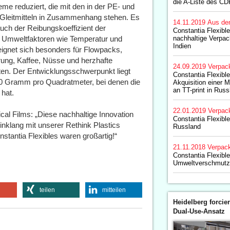
die A-Liste des CD
me reduziert, die mit den in der PE- und
 Gleitmitteln in Zusammenhang stehen. Es
14.11.2019
Aus de
uch der Reibungskoeffizient der
Constantia Flexibles
n Umweltfaktoren wie Temperatur und
nachhaltige Verpac
Indien
eignet sich besonders für Flowpacks,
rung, Kaffee, Nüsse und herzhafte
24.09.2019
Verpac
iten. Der Entwicklungsschwerpunkt liegt
Constantia Flexibl
60 Gramm pro Quadratmeter, bei denen die
Akquisition einer M
an TT-print in Russ
hat.
22.01.2019
Verpac
cal Films: „Diese nachhaltige Innovation
Constantia Flexible
inklang mit unserer Rethink Plastics
Russland
stantia Flexibles waren großartig!“
21.11.2018
Verpac
Constantia Flexibl
Umweltverschmutz
teilen
mitteilen
Heidelberg forcier
Dual-Use-Ansatz