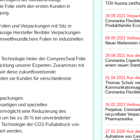
TÜV Austria zertifiz
ie Folie steht den ersten Kunden in
gung.
29.09.2021
Verpac
Constantia Flexibl
 Folien und Verpackungen mit Sitz in
Produktfamilie Eco
ässige Hersteller flexibler Verpackungen
09.09.2021
Verbrau
weltfreundlichere Folien im industriellen
Neuer Meilenstein 
29.04.2021
Aus de
 Technologie hinter der CompresSeal Folie
Constantia Copenha
wicklung unserer Experten. Zusammen mit
einem neuen Stand
n wir diese zukunftsweisende
01.04.2021
Aus de
eten sie Kunden für verschiedenste
Thomas Schulz ver
Kommunikationsag
Constantia Flexibl
erpackungen.
uartigen und speziellen
16.02.2021
Verbrau
Perpetua: Constant
ermöglicht eine Reduzierung des
recycelbare Verpac
n um bis zu 30 % bei unveränderter
Pharmazeutika
er Technologie der CO2-Fußabdruck von
ert werden.
27.01.2020
Aus de
Aufnahme von Const