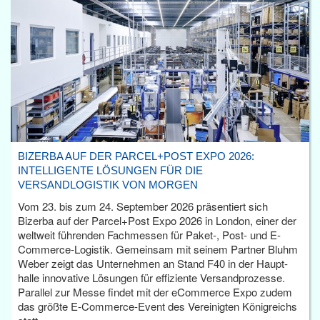
BIZERBA AUF DER PARCEL+POST EXPO 2026:
INTELLIGENTE LÖSUNGEN FÜR DIE
VERSANDLOGISTIK VON MORGEN
Vom 23. bis zum 24. September 2026 präsentiert sich
Bizerba auf der Parcel+Post Expo 2026 in London, einer der
weltweit führenden Fachmessen für Paket-, Post- und E-
Commerce-Logistik. Gemeinsam mit seinem Partner Bluhm
Weber zeigt das Unternehmen an Stand F40 in der Haupt­
halle innovative Lösungen für effiziente Versandprozesse.
Parallel zur Messe findet mit der eCommerce Expo zudem
das größte E-Commerce-Event des Vereinigten Königreichs