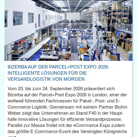
BIZERBA AUF DER PARCEL+POST EXPO 2026:
INTELLIGENTE LÖSUNGEN FÜR DIE
VERSANDLOGISTIK VON MORGEN
Vom 23. bis zum 24. September 2026 präsentiert sich
Bizerba auf der Parcel+Post Expo 2026 in London, einer der
weltweit führenden Fachmessen für Paket-, Post- und E-
Commerce-Logistik. Gemeinsam mit seinem Partner Bluhm
Weber zeigt das Unternehmen an Stand F40 in der Haupt­
halle innovative Lösungen für effiziente Versandprozesse.
Parallel zur Messe findet mit der eCommerce Expo zudem
das größte E-Commerce-Event des Vereinigten Königreichs