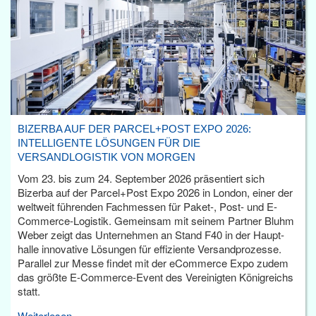
BIZERBA AUF DER PARCEL+POST EXPO 2026:
INTELLIGENTE LÖSUNGEN FÜR DIE
VERSANDLOGISTIK VON MORGEN
Vom 23. bis zum 24. September 2026 präsentiert sich
Bizerba auf der Parcel+Post Expo 2026 in London, einer der
weltweit führenden Fachmessen für Paket-, Post- und E-
Commerce-Logistik. Gemeinsam mit seinem Partner Bluhm
Weber zeigt das Unternehmen an Stand F40 in der Haupt­
halle innovative Lösungen für effiziente Versandprozesse.
Parallel zur Messe findet mit der eCommerce Expo zudem
das größte E-Commerce-Event des Vereinigten Königreichs
statt.
Weiterlesen...