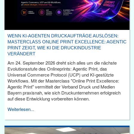
WENN KI-AGENTEN DRUCKAUFTRÄGE AUSLÖSEN:
MASTERCLASS ONLINE PRINT EXCELLENCE: AGENTIC
PRINT ZEIGT, WIE KI DIE DRUCKINDUSTRIE
VERÄNDERT
Am 24. September 2026 dreht sich alles um die nächste
Evolutionsstufe des Onlineprints: Agentic Print, das
Universal Commerce Protocol (UCP) und KI-gestützte
Workflows. Mit der Masterclass "Online Print Excellence:
Agentic Print" vermittelt der Verband Druck und Medien
Bayern praxisnah, wie sich Druckunternehmen erfolgreich
auf diese Entwicklung vorbereiten können.
Weiterlesen...