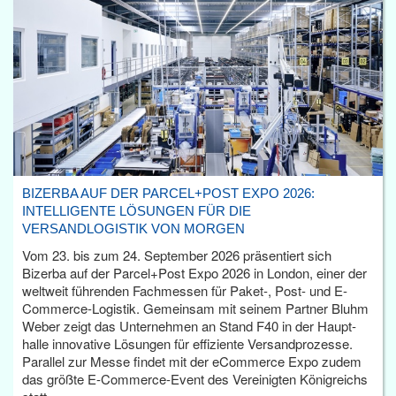
BIZERBA AUF DER PARCEL+POST EXPO 2026:
INTELLIGENTE LÖSUNGEN FÜR DIE
VERSANDLOGISTIK VON MORGEN
Vom 23. bis zum 24. September 2026 präsentiert sich
Bizerba auf der Parcel+Post Expo 2026 in London, einer der
weltweit führenden Fachmessen für Paket-, Post- und E-
Commerce-Logistik. Gemeinsam mit seinem Partner Bluhm
Weber zeigt das Unternehmen an Stand F40 in der Haupt­
halle innovative Lösungen für effiziente Versandprozesse.
Parallel zur Messe findet mit der eCommerce Expo zudem
das größte E-Commerce-Event des Vereinigten Königreichs