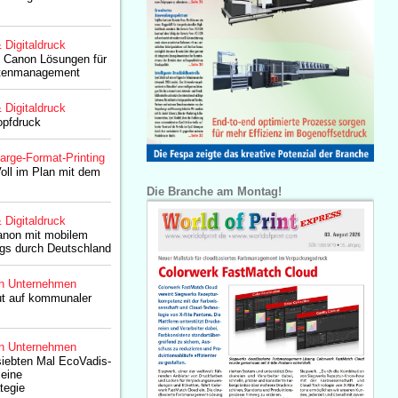
& Digitaldruck
 Canon Lösungen für
tenmanagement
& Digitaldruck
opfdruck
arge-Format-Printing
oll im Plan mit dem
Die Branche am Montag!
& Digitaldruck
Canon mit mobilem
gs durch Deutschland
n Unternehmen
out auf kommunaler
n Unternehmen
siebten Mal EcoVadis-
seine
tegie