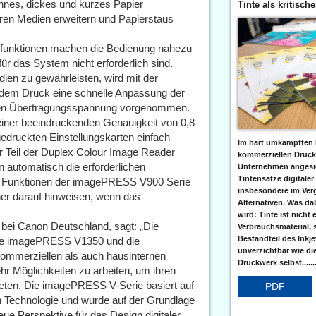
dünnes, dickes und kurzes Papier
Tinte als kritisch
ren Medien erweitern und Papierstaus
sfunktionen machen die Bedienung nahezu
für das System nicht erforderlich sind.
dien zu gewährleisten, wird mit der
 dem Druck eine schnelle Anpassung der
ären Übertragungsspannung vorgenommen.
einer beeindruckenden Genauigkeit von 0,8
druckten Einstellungskarten einfach
Im hart umkämpften 
 Teil der Duplex Colour Image Reader
kommerziellen Druc
 automatisch die erforderlichen
Unternehmen angesic
Tintensätze digitaler
en Funktionen der imagePRESS V900 Serie
insbesondere im Verg
er darauf hinweisen, wenn das
Alternativen. Was da
wird: Tinte ist nicht 
bei Canon Deutschland, sagt: „Die
Verbrauchsmaterial, 
Bestandteil des Inkj
ie imagePRESS V1350 und die
unverzichtbar wie di
mmerziellen als auch hausinternen
Druckwerk selbst......
ehr Möglichkeiten zu arbeiten, um ihren
ten. Die imagePRESS V-Serie basiert auf
PDF
en Technologie und wurde auf der Grundlage
eue Perspektive für das Design digitaler