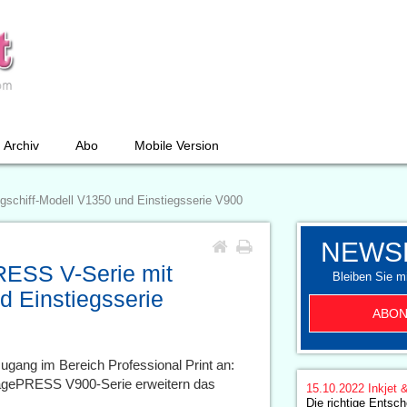
Archiv
Abo
Mobile Version
gschiff-Modell V1350 und Einstiegsserie V900
NEWS
RESS V-Serie mit
Bleiben Sie mi
d Einstiegsserie
ABON
gang im Bereich Professional Print an:
agePRESS V900-Serie erweitern das
15.10.2022
Inkjet 
Die richtige Entsc