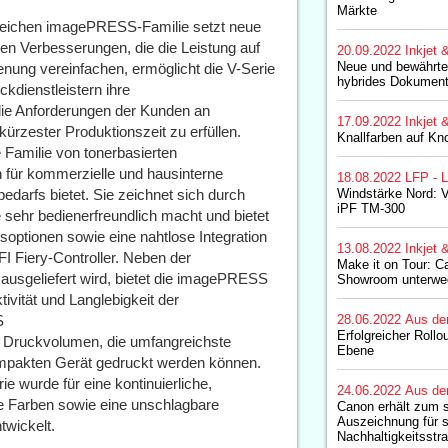
Märkte
lgreichen imagePRESS-Familie setzt neue
hen Verbesserungen, die die Leistung auf
20.09.2022
Inkjet 
Neue und bewährte
enung vereinfachen, ermöglicht die V-Serie
hybrides Dokumen
kdienstleistern ihre
die Anforderungen der Kunden an
17.09.2022
Inkjet 
ürzester Produktionszeit zu erfüllen.
Knallfarben auf Kn
 Familie von tonerbasierten
n für kommerzielle und hausinterne
18.08.2022
LFP - L
arfs bietet. Sie zeichnet sich durch
Windstärke Nord: V
iPF TM-300
 sehr bedienerfreundlich macht und bietet
optionen sowie eine nahtlose Integration
13.08.2022
Inkjet 
 Fiery-Controller. Neben der
Make it on Tour: 
ausgeliefert wird, bietet die imagePRESS
Showroom unterwe
vität und Langlebigkeit der
S
28.06.2022
Aus de
Erfolgreicher Roll
e Druckvolumen, die umfangreichste
Ebene
ompakten Gerät gedruckt werden können.
ie wurde für eine kontinuierliche,
24.06.2022
Aus de
ile Farben sowie eine unschlagbare
Canon erhält zum 
Auszeichnung für 
twickelt.
Nachhaltigkeitsstra