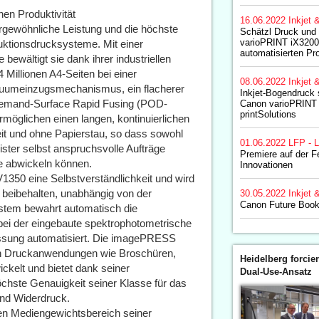
n Produktivität
16.06.2022
Inkjet 
gewöhnliche Leistung und die höchste
Schätzl Druck und
varioPRINT iX3200 
duktionsdrucksysteme. Mit einer
automatisierten Pr
bewältigt sie dank ihrer industriellen
Millionen A4-Seiten bei einer
08.06.2022
Inkjet 
akuumeinzugsmechanismus, ein flacherer
Inkjet-Bogendruck s
on Demand-Surface Rapid Fusing (POD-
Canon varioPRINT 
printSolutions
rmöglichen einen langen, kontinuierlichen
eit und ohne Papierstau, so dass sowohl
01.06.2022
LFP - L
ster selbst anspruchsvolle Aufträge
Premiere auf der F
e abwickeln können.
Innovationen
V1350 eine Selbstverständlichkeit und wird
 beibehalten, unabhängig von der
30.05.2022
Inkjet 
Canon Future Boo
ystem bewahrt automatisch die
wobei der eingebaute spektrophotometrische
assung automatisiert. Die imagePRESS
en Druckanwendungen wie Broschüren,
Heidelberg forcier
ckelt und bietet dank seiner
Dual-Use-Ansatz
höchste Genauigkeit seiner Klasse für das
nd Widerdruck.
en Mediengewichtsbereich seiner