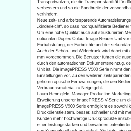
Transportwalzen, die die Transportstabilität für 
verbessern und so die Bandbreite der verwendba
verhindern.
Neue zeit- und arbeitssparende Automatisierung
„kinderleicht“, so dass hochqualifizierte Bediener 
Um eine hohe Qualität auch auf strukturierten Me
optionalen Duplex Colour Image Reader Unit vor
Farbabstufung, der Farbdichte und der sekund
Auch der Schön- und Widerdruck wird dabei mit 
mm vorgenommen. Die Benutzer führen die ausge
durch den automatischen Dokumenteneinzug, der
Unit ist. Die imagePRESS V900 Serie nimmt dann
Einstellungen vor. Zu den weiteren zeitsparend
gehören optische Fernwarnungen, die den Bedien
Verbrauchsmaterial zu Neige geht.
Laura Hennigfeld, Manager Production Marketing 
Erweiterung unserer imagePRESS V-Serie um d
imagePRESS V900 Serie ermöglicht es sowohl ko
Druckdienstleistern, besser, schneller und mit m
Kunden mehr hochwertige Druckprodukte anzubie
einer leistungsstarken und bewährten patentiert
von Kundenfeedback entwickelt. Sie bietet eine n