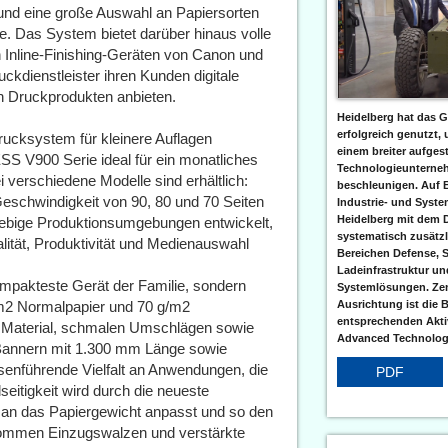
und eine große Auswahl an Papiersorten
re. Das System bietet darüber hinaus volle
 Inline-Finishing-Geräten von Canon und
kdienstleister ihren Kunden digitale
on Druckprodukten anbieten.
Heidelberg hat das G
erfolgreich genutzt,
ucksystem für kleinere Auflagen
einem breiter aufgest
SS V900 Serie ideal für ein monatliches
Technologieunterneh
 verschiedene Modelle sind erhältlich:
beschleunigen. Auf 
eschwindigkeit von 90, 80 und 70 Seiten
Industrie- und Syst
Heidelberg mit dem 
lllebige Produktionsumgebungen entwickelt,
systematisch zusätzl
alität, Produktivität und Medienauswahl
Bereichen Defense, S
Ladeinfrastruktur und
mpakteste Gerät der Familie, sondern
Systemlösungen. Zent
/m2 Normalpapier und 70 g/m2
Ausrichtung ist die B
entsprechenden Aktiv
m Material, schmalen Umschlägen sowie
Advanced Technologi
Bannern mit 1.300 mm Länge sowie
senführende Vielfalt an Anwendungen, die
PDF
seitigkeit wird durch die neueste
t an das Papiergewicht anpasst und so den
 kommen Einzugswalzen und verstärkte