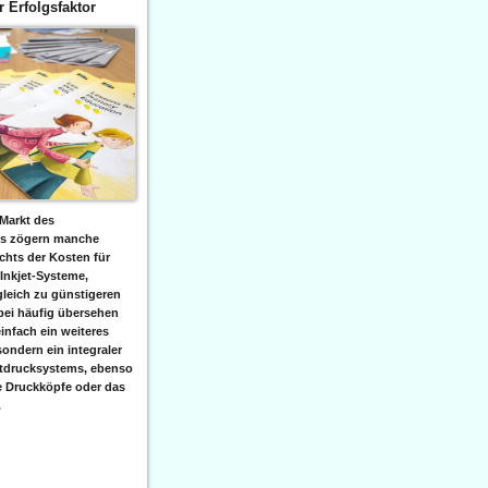
er Erfolgsfaktor
Markt des
ks zögern manche
hts der Kosten für
 Inkjet-Systeme,
leich zu günstigeren
bei häufig übersehen
einfach ein weiteres
sondern ein integraler
etdrucksystems, ebenso
e Druckköpfe oder das
.