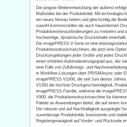
Die jüngste Weiterentwicklung der äußerst erfo
Maßstäbe bei der Produktivität. Mit technologisc
ein neues Niveau heben und gleichzeitig die Bedi
sowohl kommerziellen als auch hausinternen Druc
Produktionsherausforderungen zu meistern und 
hochwertige, dynamische Druckinhalte innerhalb k
Die imagePRESS V-Serie ist eine leistungsstarke
Produktionsdruckmaschinen, die jetzt eine Optio
Druckumgebungen jeder Größe und jedes Druckbed
einen erhöhten Automatisierungsgrad aus, der sie
eine Fülle von Zuführungs- und Nachverarbeitungs
in Workflow-Lösungen über PRISMAsync oder EFI
imagePRESS V1000, die seit Juni dieses Jahres 
V1350 die höchste Druckgeschwindigkeit, Produkti
imagePRESS-Familie, während die imagePRES
V900, die Produktionsdruckmaschine für kleiner
Palette an Anwendungen bietet, die auf einem k
Die robuste und auf Nachhaltigkeit ausgelegte Ser
zuverlässige Produktivität, konsistente und stab
Registergenauigkeit auf Vorder- und Rückseite en