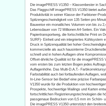
Die imagePRESS V1350 – Klassenbester in Sache
Das Flaggschiff imagePRESS V1350 bietet außer
Produktivität in seiner Klasse der Farbtoner-Pro
Spitzengeschwindigkeit von 135 Seiten pro Minute 
Bauweise ein monatliches Volumen von bis zu 2,4 
Lebensdauer von 72 Millionen A4-Seiten. Ein V
Papiertransportweg, die fortschrittliche Print 
SURF)- Einheit und ein integriertes Kühlsystem e
Druck in Spitzenqualität bei hoher Geschwindigk
kommerzielle als auch hausinterne Druckdienstlei
schnell und in hohen Auflagen ohne Kompromiss
Offset-ähnliche Qualität ist für die imagePRESS 
vom ersten bis zum letzten Bogen jedes Auftrags
Auflagenhöhe. Das Multi-D.A.T.- Farbkorrekturs
Farbstabilität auch bei fortlaufenden Auflagen, 
In-Line-Sensor bei Bedarf eine präzise Farbanp
V1350 wurde für die Produktion von hochwertig
Prospekte, hochwertige Mailings und Karten entwi
fortschrittlichen Registrierungstechnologien die 
passgenaue Bedrucken von 0,5 mm im Schön- u
Die imagePRESS V1350 unterstützt den breitest