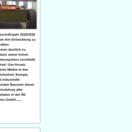
eschäftsjahr 2025/2026
 um ihre Entwicklung zu
ellten
men deutlich zu
Basis seiner hohen
emkompetenz erschließt
Dual- Use-Ansatz
iche Märkte in den
icherheit, Energie,
 industrielle
raler Baustein dieser
ündelung aller
itäten in der HD
es GmbH.......