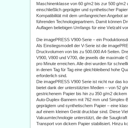
Maschinenklasse von 60 g/m2 bis zur 500 g/m2 
einschließlich geprägter und synthetischer Papie
Kompatibilität mit dem umfangreichen Angebot an
führenden Technologiepartnern. Damit können Druc
Auflagen beliebigen Umfangs für eine Vielzahl v
Die imagePRESS V900-Serie – ein Produktionsdr
Als Einstiegsmodell der V-Serie ist die imagePRE
Druckvolumen von bis zu 500.000 A4-Seiten. Drei
V900, V800 und V700, die jeweils die maximale G
pro Minute erreichen. Alle drei wurden für schne
in denen Tag für Tag eine gleichbleibend hohe Qu
erforderlich sind.
Die imagePRESS V900 Serie ist nicht nur das ko
bietet dank der unterstützten Medien – von 52 g
gestrichenem Papier bis hin zu 350 g/m2 dicke
Auto-Duplex-Bannern mit 762 mm und Simplex-
geprägtem und synthetischem Papier – eine klas
auf einem kleinen Gerät druckbar sind. Diese Viel
Vakuumtechnologie unterstützt, die die Saugkraf
Transport von dickem Papier stabilisiert. Hinzu