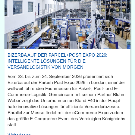
BIZERBA AUF DER PARCEL+POST EXPO 2026:
INTELLIGENTE LÖSUNGEN FÜR DIE
VERSANDLOGISTIK VON MORGEN
Vom 23. bis zum 24. September 2026 präsentiert sich
Bizerba auf der Parcel+Post Expo 2026 in London, einer der
weltweit führenden Fachmessen für Paket-, Post- und E-
Commerce-Logistik. Gemeinsam mit seinem Partner Bluhm
Weber zeigt das Unternehmen an Stand F40 in der Haupt­
halle innovative Lösungen für effiziente Versandprozesse.
Parallel zur Messe findet mit der eCommerce Expo zudem
das größte E-Commerce-Event des Vereinigten Königreichs
statt.
Weiterlesen...