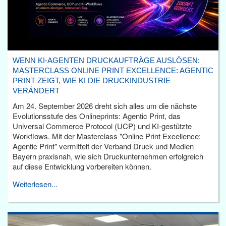
WENN KI-AGENTEN DRUCKAUFTRÄGE AUSLÖSEN:
MASTERCLASS ONLINE PRINT EXCELLENCE: AGENTIC
PRINT ZEIGT, WIE KI DIE DRUCKINDUSTRIE
VERÄNDERT
Am 24. September 2026 dreht sich alles um die nächste
Evolutionsstufe des Onlineprints: Agentic Print, das
Universal Commerce Protocol (UCP) und KI-gestützte
Workflows. Mit der Masterclass "Online Print Excellence:
Agentic Print" vermittelt der Verband Druck und Medien
Bayern praxisnah, wie sich Druckunternehmen erfolgreich
auf diese Entwicklung vorbereiten können.
Weiterlesen...