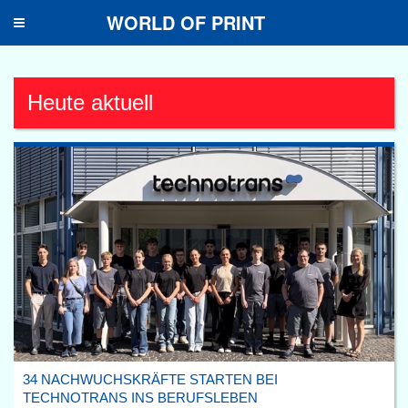
WORLD OF PRINT
Toggle
navigation
Heute aktuell
34 NACHWUCHSKRÄFTE STARTEN BEI
TECHNOTRANS INS BERUFSLEBEN