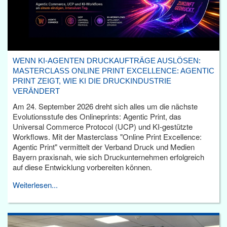
WENN KI-AGENTEN DRUCKAUFTRÄGE AUSLÖSEN:
MASTERCLASS ONLINE PRINT EXCELLENCE: AGENTIC
PRINT ZEIGT, WIE KI DIE DRUCKINDUSTRIE
VERÄNDERT
Am 24. September 2026 dreht sich alles um die nächste
Evolutionsstufe des Onlineprints: Agentic Print, das
Universal Commerce Protocol (UCP) und KI-gestützte
Workflows. Mit der Masterclass "Online Print Excellence:
Agentic Print" vermittelt der Verband Druck und Medien
Bayern praxisnah, wie sich Druckunternehmen erfolgreich
auf diese Entwicklung vorbereiten können.
Weiterlesen...