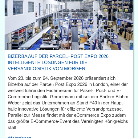
BIZERBA AUF DER PARCEL+POST EXPO 2026:
INTELLIGENTE LÖSUNGEN FÜR DIE
VERSANDLOGISTIK VON MORGEN
Vom 23. bis zum 24. September 2026 präsentiert sich
Bizerba auf der Parcel+Post Expo 2026 in London, einer der
weltweit führenden Fachmessen für Paket-, Post- und E-
Commerce-Logistik. Gemeinsam mit seinem Partner Bluhm
Weber zeigt das Unternehmen an Stand F40 in der Haupt­
halle innovative Lösungen für effiziente Versandprozesse.
Parallel zur Messe findet mit der eCommerce Expo zudem
das größte E-Commerce-Event des Vereinigten Königreichs
statt.
Weiterlesen...