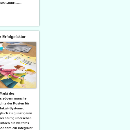
es GmbH.......
er Erfolgsfaktor
Markt des
ks zögern manche
hts der Kosten für
 Inkjet-Systeme,
leich zu günstigeren
bei häufig übersehen
einfach ein weiteres
sondern ein integraler