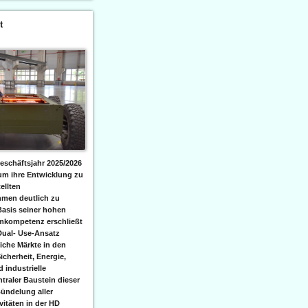
t
eschäftsjahr 2025/2026
 um ihre Entwicklung zu
ellten
men deutlich zu
Basis seiner hohen
emkompetenz erschließt
Dual- Use-Ansatz
iche Märkte in den
icherheit, Energie,
 industrielle
raler Baustein dieser
ündelung aller
itäten in der HD