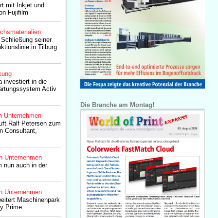
rt mit Inkjet und
n Fujifilm
chsmaterialien
e Schließung seiner
ktionslinie in Tilburg
kung
 investiert in die
ärtungssystem Activ
Die Branche am Montag!
n Unternehmen
ruft Ralf Petersen zum
n Consultant,
n Unternehmen
m nun auch in der
n Unternehmen
weitert Maschinenpark
ty Prime