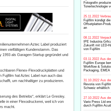
Fotografin produzie
Tonertechnologie vo
25.11.2022
Verbrau
Fujifilm kündigt di
Offsetplatten-Produ
an
08.11.2022
Verpac
IPE Industria Grfica
milienunternehmen Aztec Label produziert
Zukunft mit LED-H
von Fujifilm
 einen vielfältigen Kundenstamm. Das
y 1993 als Garagen-Startup gegründet und
03.11.2022
Aus de
Fujifilm Europe be
Workflow & Solutio
aschbaren Flenex-Flexodruckplatten und
Packaging, EMEA
 Fujifilm hat Aztec Label nun auch das
31.10.2022
Aus de
hafft, um nachhaltiger zu produzieren.
Revoria von Fujifil
Schweiz erhältlich
erung des Betriebs“, erklärt Le Gresley.
27.10.2022
Aus de
lle in einer Flexodruckerei, weil ich von
Vario Press Ltd er
durch Fujifilm Acui
rs macht.