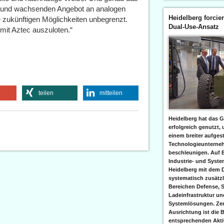
en und wachsenden Angebot an analogen
Heidelberg forcier
e zukünftigen Möglichkeiten unbegrenzt.
Dual-Use-Ansatz
mit Aztec auszuloten.“
teilen
mitteilen
Heidelberg hat das G
erfolgreich genutzt,
einem breiter aufgest
Technologieunterneh
beschleunigen. Auf 
Industrie- und Syst
Heidelberg mit dem 
systematisch zusätzl
Bereichen Defense, S
Ladeinfrastruktur und
Systemlösungen. Zent
Ausrichtung ist die B
entsprechenden Aktiv