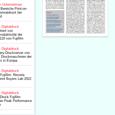
n Unternehmen
 Bereiche Print-on-
rmatdruck bei
nd
& Digitaldruck
tiert von
roduktivität der
20 von Fujifilm
& Digitaldruck
iery-Druckserver von
ür Druckmaschinen der
s in Europa
& Digitaldruck
ujifilm: Revoria
nnt Buyers Lab 2022
& Digitaldruck
Druck Fujifilm
der Peak Performance
n