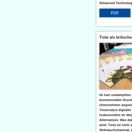
Advanced Technologi
PDF
Tinte als kritisch
Im hart umkämpften 
kommerziellen Druc
Unternehmen angesic
Tintensätze digitaler
insbesondere im Verg
Alternativen. Was da
wird: Tinte ist nicht 
Verbrauchsmaterial, 