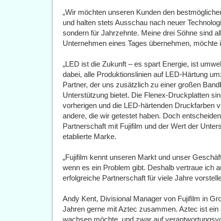
„Wir möchten unseren Kunden den bestmöglichen 
und halten stets Ausschau nach neuer Technologie, 
sondern für Jahrzehnte. Meine drei Söhne sind al
Unternehmen eines Tages übernehmen, möchte ich
„LED ist die Zukunft – es spart Energie, ist umwelt
dabei, alle Produktionslinien auf LED-Härtung umz
Partner, der uns zusätzlich zu einer großen Band
Unterstützung bietet. Die Flenex-Druckplatten si
vorherigen und die LED-härtenden Druckfarben von
andere, die wir getestet haben. Doch entscheidend
Partnerschaft mit Fujifilm und der Wert der Unte
etablierte Marke.
„Fujifilm kennt unseren Markt und unser Geschä
wenn es ein Problem gibt. Deshalb vertraue ich a
erfolgreiche Partnerschaft für viele Jahre vorstell
Andy Kent, Divisional Manager von Fujifilm in Groß
Jahren gerne mit Aztec zusammen. Aztec ist ein
wachsen möchte, und zwar auf verantwortungsvo