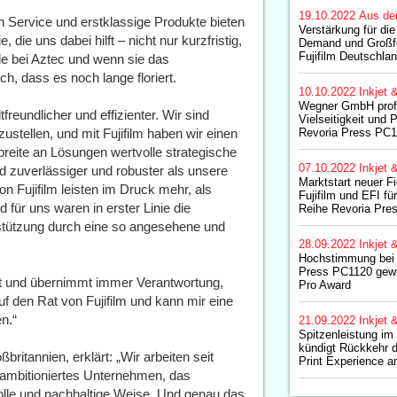
19.10.2022
Aus de
Service und erstklassige Produkte bieten
Verstärkung für die
die uns dabei hilft – nicht nur kurzfristig,
Demand und Großfo
Fujifilm Deutschla
le bei Aztec und wenn sie das
, dass es noch lange floriert.
10.10.2022
Inkjet 
Wegner GmbH profi
freundlicher und effizienter. Wir sind
Vielseitigkeit und P
ustellen, und mit Fujifilm haben wir einen
Revoria Press PC11
breite an Lösungen wertvolle strategische
07.10.2022
Inkjet 
nd zuverlässiger und robuster als unsere
Marktstart neuer F
 Fujifilm leisten im Druck mehr, als
Fujifilm und EFI f
 für uns waren in erster Linie die
Reihe Revoria Pres
rstützung durch eine so angesehene und
28.09.2022
Inkjet 
Hochstimmung bei F
Press PC1120 gewi
ft und übernimmt immer Verantwortung,
Pro Award
uf den Rat von Fujifilm und kann mir eine
en.“
21.09.2022
Inkjet 
Spitzenleistung im 
kündigt Rückkehr 
britannien, erklärt: „Wir arbeiten seit
Print Experience a
 ambitioniertes Unternehmen, das
lle und nachhaltige Weise. Und genau das