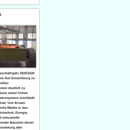
t
eschäftsjahr 2025/2026
 um ihre Entwicklung zu
ellten
men deutlich zu
Basis seiner hohen
emkompetenz erschließt
Dual- Use-Ansatz
iche Märkte in den
icherheit, Energie,
 industrielle
raler Baustein dieser
ündelung aller