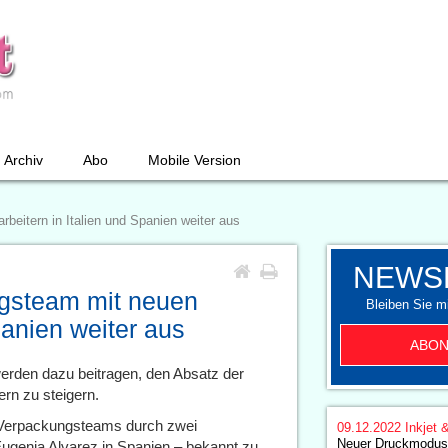
Archiv
Abo
Mobile Version
rbeitern in Italien und Spanien weiter aus
NEWS
ngsteam mit neuen
Bleiben Sie mi
panien weiter aus
ABON
rden dazu beitragen, den Absatz der
rn zu steigern.
es Verpackungsteams durch zwei
09.12.2022
Inkjet 
Neuer Druckmodus
Eugenia Alvarez in Spanien – bekannt zu