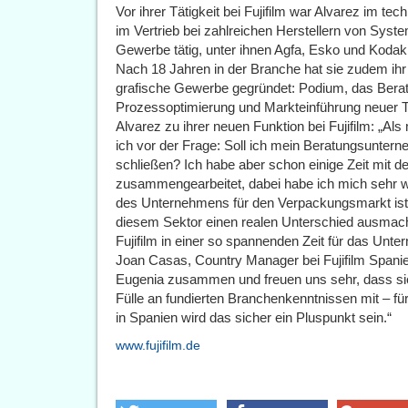
Vor ihrer Tätigkeit bei Fujifilm war Alvarez im t
im Vertrieb bei zahlreichen Herstellern von Syst
Gewerbe tätig, unter ihnen Agfa, Esko und Kodak
Nach 18 Jahren in der Branche hat sie zudem ih
grafische Gewerbe gegründet: Podium, das Ber
Prozessoptimierung und Markteinführung neuer Te
Alvarez zu ihrer neuen Funktion bei Fujifilm: „Al
ich vor der Frage: Soll ich mein Beratungsunter
schließen? Ich habe aber schon einige Zeit mit 
zusammengearbeitet, dabei habe ich mich sehr w
des Unternehmens für den Verpackungsmarkt ist 
diesem Sektor einen realen Unterschied ausmache
Fujifilm in einer so spannenden Zeit für das Unt
Joan Casas, Country Manager bei Fujifilm Spanien
Eugenia zusammen und freuen uns sehr, dass sie
Fülle an fundierten Branchenkenntnissen mit – f
in Spanien wird das sicher ein Pluspunkt sein.“
www.fujifilm.de