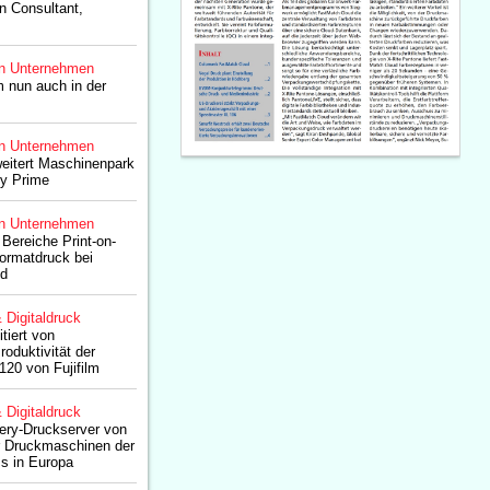
n Consultant,
n Unternehmen
m nun auch in der
n Unternehmen
weitert Maschinenpark
ty Prime
n Unternehmen
 Bereiche Print-on-
rmatdruck bei
nd
& Digitaldruck
tiert von
roduktivität der
20 von Fujifilm
& Digitaldruck
iery-Druckserver von
ür Druckmaschinen der
s in Europa