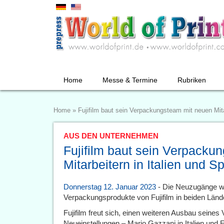
Home
Messe & Termine
Rubriken
Home
»
Fujifilm baut sein Verpackungsteam mit neuen Mita
AUS DEN UNTERNEHMEN
Fujifilm baut sein Verpacku
Mitarbeitern in Italien und S
Donnerstag 12. Januar 2023
- Die Neuzugänge we
Verpackungsprodukte von Fujifilm in beiden Lände
Fujifilm freut sich, einen weiteren Ausbau sein
Neueinstellungen – Mario Gazzani in Italien und 