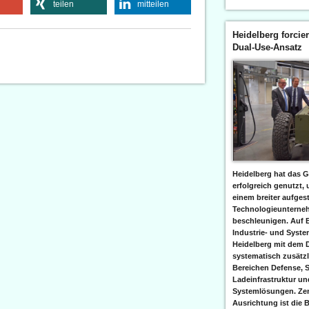
teilen
mitteilen
Heidelberg forcier
Dual-Use-Ansatz
Heidelberg hat das G
erfolgreich genutzt,
einem breiter aufgest
Technologieunterneh
beschleunigen. Auf 
Industrie- und Syst
Heidelberg mit dem 
systematisch zusätzl
Bereichen Defense, S
Ladeinfrastruktur und
Systemlösungen. Zent
Ausrichtung ist die B