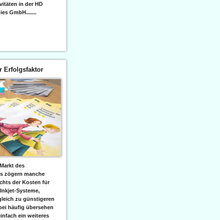
itäten in der HD
es GmbH.......
er Erfolgsfaktor
Markt des
ks zögern manche
hts der Kosten für
 Inkjet-Systeme,
leich zu günstigeren
bei häufig übersehen
einfach ein weiteres