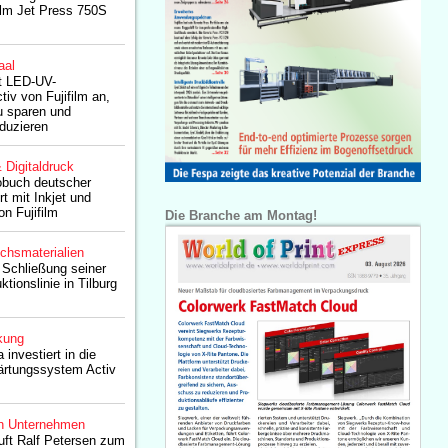
ifilm Jet Press 750S
aal
ft LED-UV-
iv von Fujifilm an,
 sparen und
oduzieren
& Digitaldruck
obuch deutscher
rt mit Inkjet und
n Fujifilm
Die Branche am Montag!
chsmaterialien
e Schließung seiner
ktionslinie in Tilburg
kung
 investiert in die
ärtungssystem Activ
n Unternehmen
ruft Ralf Petersen zum