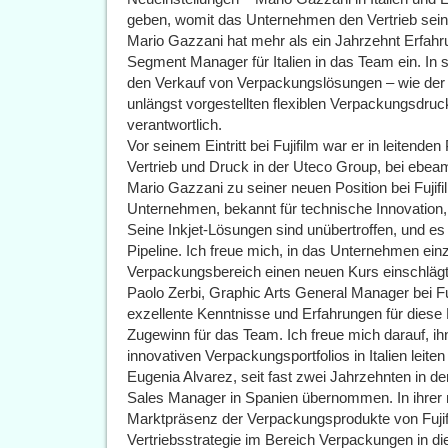
geben, womit das Unternehmen den Vertrieb sei
Mario Gazzani hat mehr als ein Jahrzehnt Erfahru
Segment Manager für Italien in das Team ein. In s
den Verkauf von Verpackungslösungen – wie der 
unlängst vorgestellten flexiblen Verpackungsdru
verantwortlich.
Vor seinem Eintritt bei Fujifilm war er in leitende
Vertrieb und Druck in der Uteco Group, bei ebeam 
Mario Gazzani zu seiner neuen Position bei Fujifilm
Unternehmen, bekannt für technische Innovation,
Seine Inkjet-Lösungen sind unübertroffen, und es
Pipeline. Ich freue mich, in das Unternehmen ein
Verpackungsbereich einen neuen Kurs einschlägt
Paolo Zerbi, Graphic Arts General Manager bei Fuj
exzellente Kenntnisse und Erfahrungen für diese Po
Zugewinn für das Team. Ich freue mich darauf, i
innovativen Verpackungsportfolios in Italien leite
Eugenia Alvarez, seit fast zwei Jahrzehnten in de
Sales Manager in Spanien übernommen. In ihrer ne
Marktpräsenz der Verpackungsprodukte von Fujifi
Vertriebsstrategie im Bereich Verpackungen in di