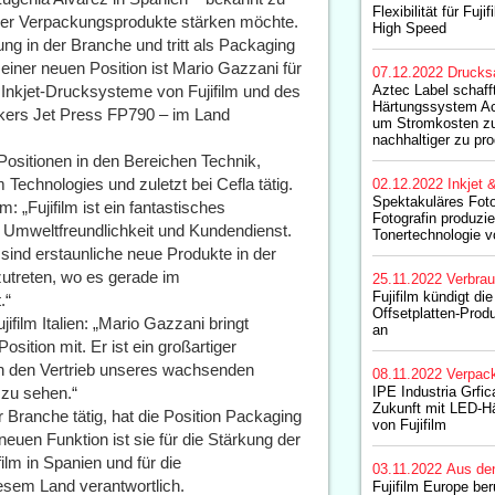
Flexibilität für Fuj
ner Verpackungsprodukte stärken möchte.
High Speed
ng in der Branche und tritt als Packaging
einer neuen Position ist Mario Gazzani für
07.12.2022
Drucks
Inkjet-Drucksysteme von Fujifilm und des
Aztec Label schaf
Härtungssystem Act
ckers Jet Press FP790 – im Land
um Stromkosten zu
nachhaltiger zu pr
n Positionen in den Bereichen Technik,
Technologies und zuletzt bei Cefla tätig.
02.12.2022
Inkjet 
Spektakuläres Fot
: „Fujifilm ist ein fantastisches
Fotografin produzie
 Umweltfreundlichkeit und Kundendienst.
Tonertechnologie vo
 sind erstaunliche neue Produkte in der
zutreten, wo es gerade im
25.11.2022
Verbrau
Fujifilm kündigt di
.“
Offsetplatten-Produ
ifilm Italien: „Mario Gazzani bringt
an
sition mit. Er ist ein großartiger
hn den Vertrieb unseres wachsenden
08.11.2022
Verpac
n zu sehen.“
IPE Industria Grfica
Zukunft mit LED-H
r Branche tätig, hat die Position Packaging
von Fujifilm
uen Funktion ist sie für die Stärkung der
lm in Spanien und für die
03.11.2022
Aus de
esem Land verantwortlich.
Fujifilm Europe be