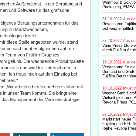
Workflow & Solutio
echnischen Außendienst, in der Beratung und
Packaging, EMEA
emen und Software für das grafische
.
31.10.2022
Aus de
r eigenes Beratungsunternehmen für das
Revoria von Fujifil
Schweiz erhältlich
atung zu Marktwachstum,
chnologien leistet.
27.10.2022
Aus de
s mir diese Stelle angeboten wurde, stand
Vario Press Ltd er
nehmen nach acht erfolgreichen Jahren
durch Fujifilm Acui
dem Team von Fujifilm Graphics
ohl gefühlt. Die wachsende Produktpalette
19.10.2022
Aus de
Verstärkung für die
innovativ und wird für Unternehmen in
Demand und Großfo
n. Ich freue mich auf den Einstieg bei
Fujifilm Deutschla
ernehmen.“
: „Wir arbeiten bereits mehrere Jahre mit
10.10.2022
Inkjet 
 in unser Team kommt. Sie bringt eine
Wegner GmbH profi
Vielseitigkeit und P
ür das Management der Vertriebsstrategie
Revoria Press PC11
07.10.2022
Inkjet 
Marktstart neuer F
Fujifilm und EFI f
Reihe Revoria Pres