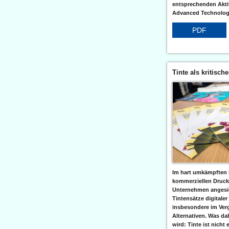
entsprechenden Aktiv
Advanced Technologi
PDF
Tinte als kritisch
Im hart umkämpften 
kommerziellen Druc
Unternehmen angesic
Tintensätze digitaler
insbesondere im Verg
Alternativen. Was da
wird: Tinte ist nicht 