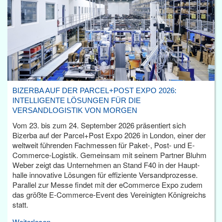
BIZERBA AUF DER PARCEL+POST EXPO 2026:
INTELLIGENTE LÖSUNGEN FÜR DIE
VERSANDLOGISTIK VON MORGEN
Vom 23. bis zum 24. September 2026 präsentiert sich
Bizerba auf der Parcel+Post Expo 2026 in London, einer der
weltweit führenden Fachmessen für Paket-, Post- und E-
Commerce-Logistik. Gemeinsam mit seinem Partner Bluhm
Weber zeigt das Unternehmen an Stand F40 in der Haupt­
halle innovative Lösungen für effiziente Versandprozesse.
Parallel zur Messe findet mit der eCommerce Expo zudem
das größte E-Commerce-Event des Vereinigten Königreichs
statt.
Weiterlesen...