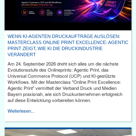
WENN KI-AGENTEN DRUCKAUFTRÄGE AUSLÖSEN:
MASTERCLASS ONLINE PRINT EXCELLENCE: AGENTIC
PRINT ZEIGT, WIE KI DIE DRUCKINDUSTRIE
VERÄNDERT
Am 24. September 2026 dreht sich alles um die nächste
Evolutionsstufe des Onlineprints: Agentic Print, das
Universal Commerce Protocol (UCP) und KI-gestützte
Workflows. Mit der Masterclass "Online Print Excellence:
Agentic Print" vermittelt der Verband Druck und Medien
Bayern praxisnah, wie sich Druckunternehmen erfolgreich
auf diese Entwicklung vorbereiten können.
Weiterlesen...