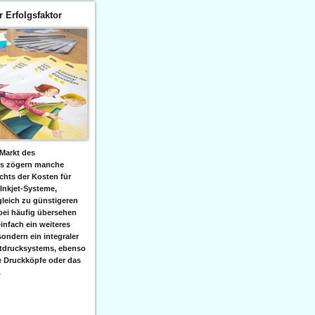
er Erfolgsfaktor
Markt des
ks zögern manche
hts der Kosten für
 Inkjet-Systeme,
leich zu günstigeren
bei häufig übersehen
einfach ein weiteres
sondern ein integraler
etdrucksystems, ebenso
e Druckköpfe oder das
.