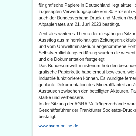
für grafische Papiere in Deutschland liegt aktuell
zugesagten Verwertungsquote von 80 Prozent (+/
auch der Bundesverband Druck und Medien (bvdm) 
Altpapierrates am 21. Juni 2023 bestätigt.
Zentrales weiteres Thema der diesjährigen Sitzun
Ausstieg aus mineralölhaltigen Zeitungsdruckfarb
und vom Umweltministerium angenommene Fortf
Selbstverpflichtungserklärung wurden die wesen
und die Dokumentation festgelegt.
Das Bundesumweltministerium hob den besonder
grafische Papierkette habe erneut bewiesen, wie 
Industrie funktionieren können. Es würdigte fern
geplante Dokumentation des Mineralölanteils in 
Austausch zwischen den beteiligten Akteuren, Fac
stärke und verbessere.
In der Sitzung der AGRAPA-Trägerverbände wurde
Geschäftsführer der Frankfurter Societäts-Druck
bestätigt.
www.bvdm-online.de