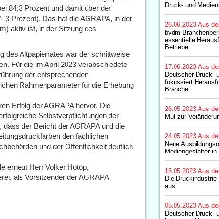
Druck- und Medieni
 bei 84,3 Prozent und damit über der
- 3 Prozent). Das hat die AGRAPA, in der
26.06.2023
Aus de
aktiv ist, in der Sitzung des
bvdm-Branchenberic
essentielle Herausf
Betriebe
g des Altpapierrates war der schrittweise
en. Für die im April 2023 verabschiedete
17.06.2023
Aus de
ührung der entsprechenden
Deutscher Druck- 
fokussiert Herausfo
tlichen Rahmenparameter für die Erhebung
Branche
en Erfolg der AGRAPA hervor. Die
26.05.2023
Aus de
erfolgreiche Selbstverpflichtungen der
Mut zur Veränderu
er, dass der Bericht der AGRAPA und die
Zeitungsdruckfarben den fachlichen
24.05.2023
Aus de
Neue Ausbildungso
hbehörden und der Öffentlichkeit deutlich
Mediengestalter-in 
 erneut Herr Volker Hotop,
15.05.2023
Aus de
erei, als Vorsitzender der AGRAPA
Die Druckindustrie 
aus
05.05.2023
Aus de
Deutscher Druck- 