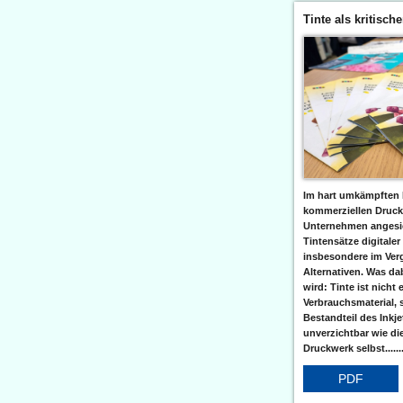
Tinte als kritisch
Im hart umkämpften 
kommerziellen Druc
Unternehmen angesic
Tintensätze digitaler
insbesondere im Verg
Alternativen. Was da
wird: Tinte ist nicht 
Verbrauchsmaterial, 
Bestandteil des Inkj
unverzichtbar wie di
Druckwerk selbst......
PDF