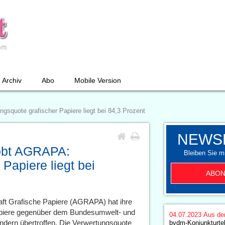
Archiv
Abo
Mobile Version
squote grafischer Papiere liegt bei 84,3 Prozent
NEWS
obt AGRAPA:
Bleiben Sie mi
Papiere liegt bei
ABON
aft Grafische Papiere (AGRAPA) hat ihre
Papiere gegenüber dem Bundesumwelt- und
04.07.2023
Aus de
ondern übertroffen. Die Verwertungsquote
bvdm-Konjunkturte