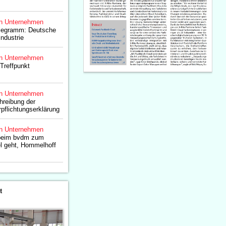
n Unternehmen
legramm: Deutsche
ndustrie
n Unternehmen
Treffpunkt
n Unternehmen
hreibung der
flichtungserklärung
n Unternehmen
beim bvdm zum
l geht, Hommelhoff
t