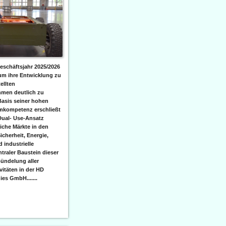
eschäftsjahr 2025/2026
 um ihre Entwicklung zu
ellten
men deutlich zu
Basis seiner hohen
emkompetenz erschließt
Dual- Use-Ansatz
iche Märkte in den
icherheit, Energie,
 industrielle
raler Baustein dieser
ündelung aller
itäten in der HD
es GmbH.......