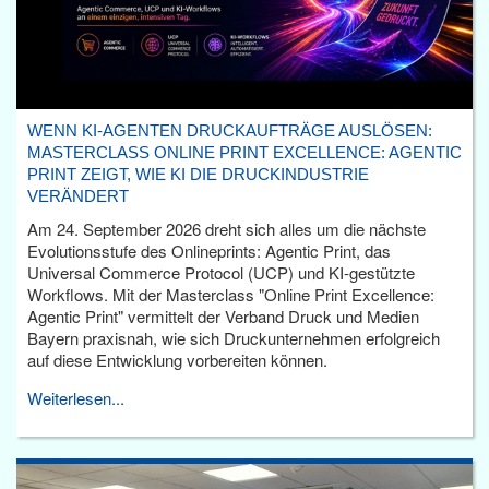
WENN KI-AGENTEN DRUCKAUFTRÄGE AUSLÖSEN:
MASTERCLASS ONLINE PRINT EXCELLENCE: AGENTIC
PRINT ZEIGT, WIE KI DIE DRUCKINDUSTRIE
VERÄNDERT
Am 24. September 2026 dreht sich alles um die nächste
Evolutionsstufe des Onlineprints: Agentic Print, das
Universal Commerce Protocol (UCP) und KI-gestützte
Workflows. Mit der Masterclass "Online Print Excellence:
Agentic Print" vermittelt der Verband Druck und Medien
Bayern praxisnah, wie sich Druckunternehmen erfolgreich
auf diese Entwicklung vorbereiten können.
Weiterlesen...