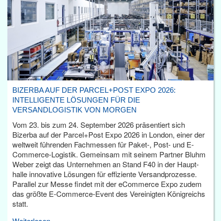
BIZERBA AUF DER PARCEL+POST EXPO 2026:
INTELLIGENTE LÖSUNGEN FÜR DIE
VERSANDLOGISTIK VON MORGEN
Vom 23. bis zum 24. September 2026 präsentiert sich
Bizerba auf der Parcel+Post Expo 2026 in London, einer der
weltweit führenden Fachmessen für Paket-, Post- und E-
Commerce-Logistik. Gemeinsam mit seinem Partner Bluhm
Weber zeigt das Unternehmen an Stand F40 in der Haupt­
halle innovative Lösungen für effiziente Versandprozesse.
Parallel zur Messe findet mit der eCommerce Expo zudem
das größte E-Commerce-Event des Vereinigten Königreichs
statt.
Weiterlesen...