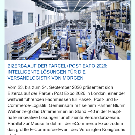
BIZERBA AUF DER PARCEL+POST EXPO 2026:
INTELLIGENTE LÖSUNGEN FÜR DIE
VERSANDLOGISTIK VON MORGEN
Vom 23. bis zum 24. September 2026 präsentiert sich
Bizerba auf der Parcel+Post Expo 2026 in London, einer der
weltweit führenden Fachmessen für Paket-, Post- und E-
Commerce-Logistik. Gemeinsam mit seinem Partner Bluhm
Weber zeigt das Unternehmen an Stand F40 in der Haupt­
halle innovative Lösungen für effiziente Versandprozesse.
Parallel zur Messe findet mit der eCommerce Expo zudem
das größte E-Commerce-Event des Vereinigten Königreichs