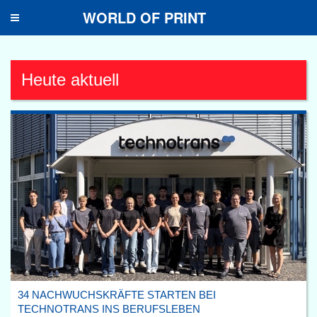
WORLD OF PRINT
Toggle
navigation
Heute aktuell
34 NACHWUCHSKRÄFTE STARTEN BEI
TECHNOTRANS INS BERUFSLEBEN