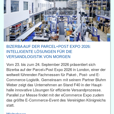
BIZERBA AUF DER PARCEL+POST EXPO 2026:
INTELLIGENTE LÖSUNGEN FÜR DIE
VERSANDLOGISTIK VON MORGEN
Vom 23. bis zum 24. September 2026 präsentiert sich
Bizerba auf der Parcel+Post Expo 2026 in London, einer der
weltweit führenden Fachmessen für Paket-, Post- und E-
Commerce-Logistik. Gemeinsam mit seinem Partner Bluhm
Weber zeigt das Unternehmen an Stand F40 in der Haupt­
halle innovative Lösungen für effiziente Versandprozesse.
Parallel zur Messe findet mit der eCommerce Expo zudem
das größte E-Commerce-Event des Vereinigten Königreichs
statt.
Weiterlesen...