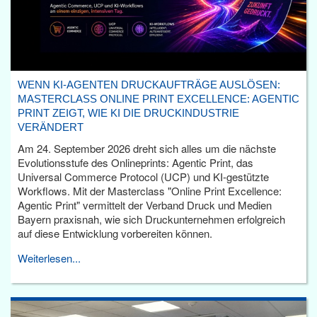
WENN KI-AGENTEN DRUCKAUFTRÄGE AUSLÖSEN:
MASTERCLASS ONLINE PRINT EXCELLENCE: AGENTIC
PRINT ZEIGT, WIE KI DIE DRUCKINDUSTRIE
VERÄNDERT
Am 24. September 2026 dreht sich alles um die nächste
Evolutionsstufe des Onlineprints: Agentic Print, das
Universal Commerce Protocol (UCP) und KI-gestützte
Workflows. Mit der Masterclass "Online Print Excellence:
Agentic Print" vermittelt der Verband Druck und Medien
Bayern praxisnah, wie sich Druckunternehmen erfolgreich
auf diese Entwicklung vorbereiten können.
Weiterlesen...