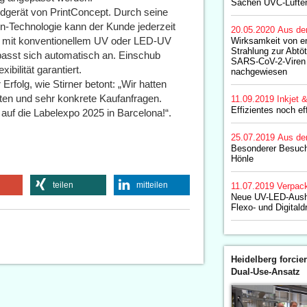
Sachen UVC-Lufte
dgerät von PrintConcept. Durch seine
n-Technologie kann der Kunde jederzeit
20.05.2020
Aus de
b mit konventionellem UV oder LED-UV
Wirksamkeit von e
Strahlung zur Abtö
passt sich automatisch an. Einschub
SARS-CoV-2-Viren 
ibilität garantiert.
nachgewiesen
Erfolg, wie Stirner betont: „Wir hatten
en und sehr konkrete Kaufanfragen.
11.09.2019
Inkjet 
Effizientes noch e
uf die Labelexpo 2025 in Barcelona!“.
25.07.2019
Aus de
Besonderer Besuch
Hönle
teilen
mitteilen
11.07.2019
Verpac
Neue UV-LED-Aush
Flexo- und Digitald
Heidelberg forcier
Dual-Use-Ansatz