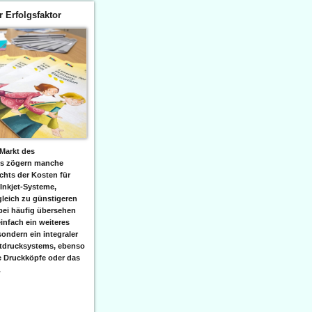
er Erfolgsfaktor
Markt des
ks zögern manche
hts der Kosten für
 Inkjet-Systeme,
leich zu günstigeren
bei häufig übersehen
einfach ein weiteres
sondern ein integraler
etdrucksystems, ebenso
e Druckköpfe oder das
.