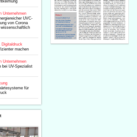
ntkeimung
n Unternehmen
nergiereicher UVC-
tung von Corona
wissenschaftlich
& Digitaldruck
ffizienter machen
n Unternehmen
 bei UV-Spezialist
kung
ärtesysteme für
ruck
t