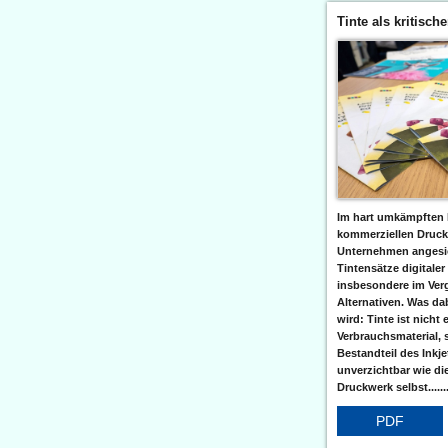
Tinte als kritisch
Im hart umkämpften 
kommerziellen Druc
Unternehmen angesic
Tintensätze digitaler
insbesondere im Verg
Alternativen. Was da
wird: Tinte ist nicht 
Verbrauchsmaterial, 
Bestandteil des Inkj
unverzichtbar wie di
Druckwerk selbst......
PDF