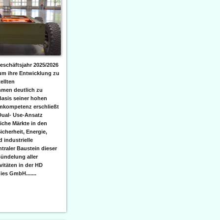
eschäftsjahr 2025/2026
 um ihre Entwicklung zu
ellten
men deutlich zu
Basis seiner hohen
emkompetenz erschließt
Dual- Use-Ansatz
iche Märkte in den
icherheit, Energie,
 industrielle
raler Baustein dieser
ündelung aller
itäten in der HD
es GmbH.......