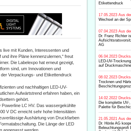
Etikettendruck
17.05.2023
Aus de
Wechsel an der Spi
07.04.2023
Aus de
Dr. Franz Richter i
Aufsichtsratsvorsit
AG
ns live mit Kunden, Interessenten und
 und ihre Pläne kennenzulernen,“ freut
06.04.2023
Drucks
LED-UV-Trocknung
tirner. Die Labelexpo hat erneut gezeigt,
auf Druckmaschin
tform sind, um Innovationen und
 der Verpackungs- und Etikettendruck
08.02.2023
Drucks
Trocknen und Härt
Beschichtungspro
fizienten und nachhaltigen LED-UV-
tlichen Aufwärtstrend erfahren haben, ein
14.02.2022
Drucks
settern gehört.
Die komplette UV-
D Powerline LC HV. Das wassergekühlte
Palette für Besch
0 V DC erreicht sehr hohe Intensitäten
 zuverlässige Aushärtung von Druckfarben
21.05.2021
Aus de
Dr. Hönle AG koope
r Formatabschaltung. Die Länge der LED
Beleuchtungsprof
g angepasst werden.