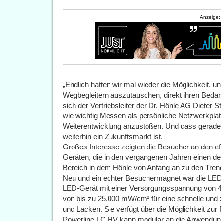
Anzeige:
„Endlich hatten wir mal wieder die Möglichkeit, u
Wegbegleitern auszutauschen, direkt ihren Bedarf
sich der Vertriebsleiter der Dr. Hönle AG Dieter S
wie wichtig Messen als persönliche Netzwerkplat
Weiterentwicklung anzustoßen. Und dass gerade
weiterhin ein Zukunftsmarkt ist.
Großes Interesse zeigten die Besucher an den ef
Geräten, die in den vergangenen Jahren einen deu
Bereich in dem Hönle von Anfang an zu den Trend
Neu und ein echter Besuchermagnet war die LE
LED-Gerät mit einer Versorgungsspannung von 40
von bis zu 25.000 mW/cm² für eine schnelle und
und Lacken. Sie verfügt über die Möglichkeit zu
Powerline LC HV kann modular an die Anwendun