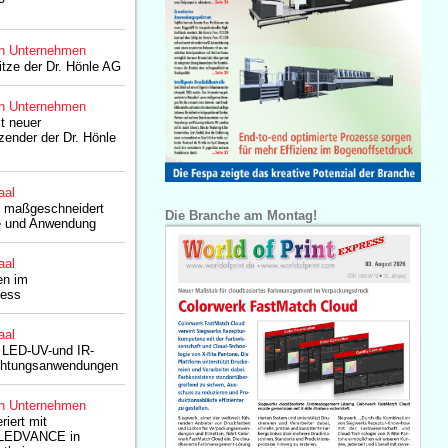
n Unternehmen
tze der Dr. Hönle AG
n Unternehmen
st neuer
zender der Dr. Hönle
aal
 maßgeschneidert
Die Branche am Montag!
e und Anwendung
aal
en im
zess
aal
, LED-UV-und IR-
ichtungsanwendungen
n Unternehmen
riert mit
i LEDVANCE in