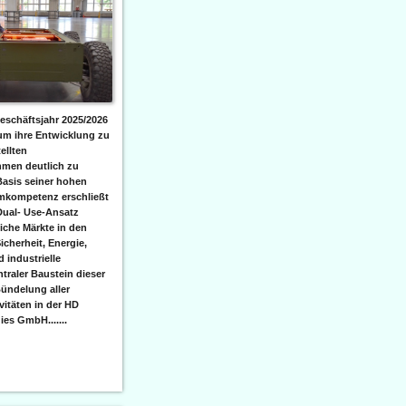
eschäftsjahr 2025/2026
 um ihre Entwicklung zu
ellten
men deutlich zu
Basis seiner hohen
emkompetenz erschließt
Dual- Use-Ansatz
iche Märkte in den
icherheit, Energie,
 industrielle
raler Baustein dieser
ündelung aller
itäten in der HD
es GmbH.......