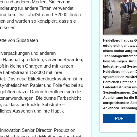
ien und anderen Medien. Sie erzeugt
dierung für andere Tinten verwendet
drucken. Die LabelStream LS2000-Tinten
gen und wurden so konzipiert, dass sie
n sollen.
lette von Substraten
Heidelberg hat das G
erfolgreich genutzt,
einem breiter aufgest
telverpackungen und anderen
Technologieunterneh
zu Haushaltsprodukten, verwendet werden,
beschleunigen. Auf 
t in kleinen Chargen und mit kurzen
Industrie- und Syst
die LabelStream LS2000 mit ihrer
Heidelberg mit dem 
systematisch zusätzl
et. Das neue Etikettendrucksystem ist in
Bereichen Defense, S
synthetischem Papier und Folie flexibel zu
Ladeinfrastruktur und
 gehören dazu. Dadurch eröffnen sich die
Systemlösungen. Zent
ettenanwendungen. Die dünne Farbschicht
Ausrichtung ist die B
entsprechenden Aktiv
, so dass bedruckte Substrate –
Advanced Technologi
ngliches Aussehen und ihre Haptik
PDF
nnovation Senior Director, Production
e Nachfrage nach Etiketten weiter steigt,