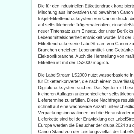
Die für den industriellen Etikettendruck konzipie
Mischung aus innovativen und bewährten Canon T
Inkjet-Etikettendrucksystem von Canon druckt 
auf selbstklebende Trägermaterialien, einschließl
neuer Tintensatz zum Einsatz, der unter Berücks
Lebensmittelsicherheit entwickelt wurde. Mit der 
Etikettendruckerserie LabelStream von Canon zuk
Branchen erreichen: Lebensmittel- und Getränke-
Elektronikbranche. Auch die Herstellung von ma
Etiketten ist mit der LS2000 möglich.
Die LabelStream LS2000 nutzt wasserbasierte Inkj
für Etikettenkonverter, die nach einem zuverlässi
Digitaldrucksystem suchen. Das System ist beso
kleineren Auflagen unterschiedlicher selbstkleben
Liefertermine zu erfüllen. Diese Nachfrage result
schnell auf eine wachsende Anzahl unterschiedl
Verpackungsinnovationen und die Herausforderun
Lieferkette sind bei der Entwicklung der LabelSt
Europa werden die Besucher der drupa 2024 zu d
Canon Stand von der Leistungsvielfalt der Labe