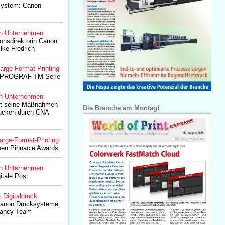
ssystem: Canon
n Unternehmen
nsdirektorin Canon
lke Fredrich
arge-Format-Printing
ePROGRAF TM Serie
n Unternehmen
t seine Maßnahmen
Die Branche am Montag!
lücken durch CNA-
arge-Format-Printing
ben Pinnacle Awards
n Unternehmen
itale Post
& Digitaldruck
: Canon Drucksysteme
tancy-Team