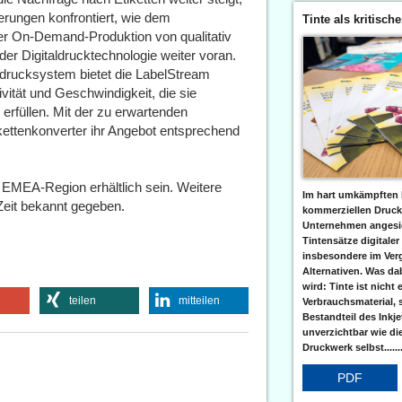
erungen konfrontiert, wie dem
Tinte als kritisch
r On-Demand-Produktion von qualitativ
der Digitaldrucktechnologie weiter voran.
ndrucksystem bietet die LabelStream
ität und Geschwindigkeit, die sie
erfüllen. Mit der zu erwartenden
kettenkonverter ihr Angebot entsprechend
 EMEA-Region erhältlich sein. Weitere
Im hart umkämpften 
eit bekannt gegeben.
kommerziellen Druc
Unternehmen angesic
Tintensätze digitaler
insbesondere im Verg
Alternativen. Was da
wird: Tinte ist nicht 
teilen
mitteilen
Verbrauchsmaterial, 
Bestandteil des Inkj
unverzichtbar wie di
Druckwerk selbst......
PDF