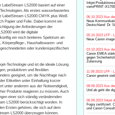
Inkjet-Produktion
rte LabelStream LS2000 basiert auf einer
varioPRINT iX1700
echnologien. Als erstes wasserbasiertes
die LabelStream LS2000 CMYK plus Weiß
06.10.2023
Aus de
ich Papier und Folie. Dabei kommt ein
Neue Kommunikatio
Deutschland: Dr. Si
ichtigung der Anforderungen der
LS2000 wird die digitale
05.10.2023
LFP - L
ünftig ein noch breiteres Spektrum an
Neue Canon imag
, Körperpflege-, Haushaltswaren- und
ßgeschneiderten oder kundenspezifischen
03.10.2023
Aus de
Canon EMEA stärk
gegen Sicherheits
Zulassung
et-Technologie und ist die ideale Lösung
gen, produktiven und flexiblen
11.09.2023
LFP - L
nders geeignet, um die Nachfrage nach
Canon gewinnt sie
der Etiketten unter Einhaltung kurzer
iert unter anderem aus der Notwendigkeit,
08.09.2023
Aus de
Und ab geht die dig
icher Produkte reagieren zu müssen. Auch
gen einer sich ständig verändernden
06.09.2023
Inkjet 
ream LS2000 berücksichtigt worden. In
Fogra zertifiziert
en Ersten gehören, die sich auf dem
und Canon Consul
lStream LS2000 überzeugen können.