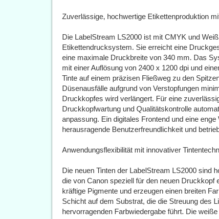
Zuverlässige, hochwertige Etikettenproduktion m
Die LabelStream LS2000 ist mit CMYK und Weiß e
Etikettendrucksystem. Sie erreicht eine Druckge
eine maximale Druckbreite von 340 mm. Das Sys
mit einer Auflösung von 2400 x 1200 dpi und ein
Tinte auf einem präzisen Fließweg zu den Spitzen
Düsenausfälle aufgrund von Verstopfungen minim
Druckkopfes wird verlängert. Für eine zuverlässi
Druckkopfwartung und Qualitätskontrolle automa
anpassung. Ein digitales Frontend und eine enge 
herausragende Benutzerfreundlichkeit und betriebl
Anwendungsflexibilität mit innovativer Tintentech
Die neuen Tinten der LabelStream LS2000 sind ho
die von Canon speziell für den neuen Druckkopf e
kräftige Pigmente und erzeugen einen breiten Far
Schicht auf dem Substrat, die die Streuung des Li
hervorragenden Farbwiedergabe führt. Die weiße 