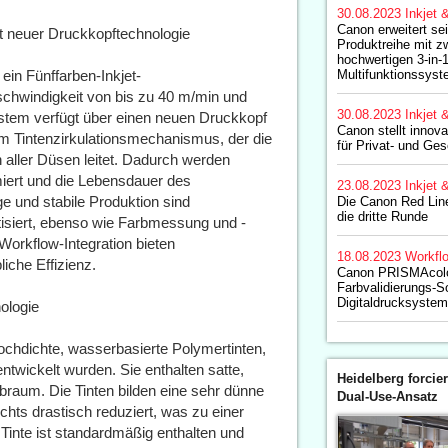
30.08.2023
Inkjet 
Canon erweitert s
it neuer Druckkopftechnologie
Produktreihe mit zw
hochwertigen 3-in-1
in Fünffarben-Inkjet-
Multifunktionssyst
schwindigkeit von bis zu 40 m/min und
30.08.2023
Inkjet 
tem verfügt über einen neuen Druckkopf
Canon stellt innov
em Tintenzirkulationsmechanismus, der die
für Privat- und Ge
 aller Düsen leitet. Dadurch werden
iert und die Lebensdauer des
23.08.2023
Inkjet 
ge und stabile Produktion sind
Die Canon Red Line
die dritte Runde
tisiert, ebenso wie Farbmessung und -
Workflow-Integration bieten
18.08.2023
Workfl
iche Effizienz.
Canon PRISMAcolo
Farbvalidierungs-S
Digitaldrucksyste
nologie
chdichte, wasserbasierte Polymertinten,
ntwickelt wurden. Sie enthalten satte,
Heidelberg forcier
braum. Die Tinten bilden eine sehr dünne
Dual-Use-Ansatz
chts drastisch reduziert, was zu einer
Tinte ist standardmäßig enthalten und