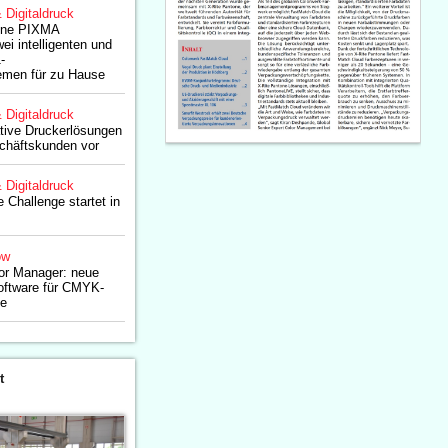
& Digitaldruck
eine PIXMA
ei intelligenten und
-
emen für zu Hause
& Digitaldruck
ative Druckerlösungen
schäftskunden vor
& Digitaldruck
 Challenge startet in
ow
r Manager: neue
oftware für CMYK-
me
t