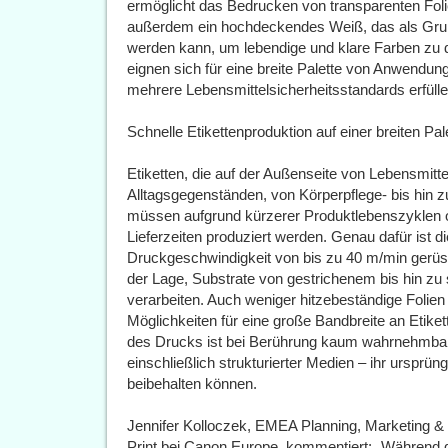
ermöglicht das Bedrucken von transparenten Fol
außerdem ein hochdeckendes Weiß, das als Grun
werden kann, um lebendige und klare Farben zu 
eignen sich für eine breite Palette von Anwendun
mehrere Lebensmittelsicherheitsstandards erfülle
Schnelle Etikettenproduktion auf einer breiten Pa
Etiketten, die auf der Außenseite von Lebensmit
Alltagsgegenständen, von Körperpflege- bis hin 
müssen aufgrund kürzerer Produktlebenszyklen of
Lieferzeiten produziert werden. Genau dafür ist 
Druckgeschwindigkeit von bis zu 40 m/min gerüst
der Lage, Substrate von gestrichenem bis hin zu 
verarbeiten. Auch weniger hitzebeständige Folien
Möglichkeiten für eine große Bandbreite an Etik
des Drucks ist bei Berührung kaum wahrnehmbar
einschließlich strukturierter Medien – ihr ursprü
beibehalten können.
Jennifer Kolloczek, EMEA Planning, Marketing & I
Print bei Canon Europe, kommentiert: „Während di