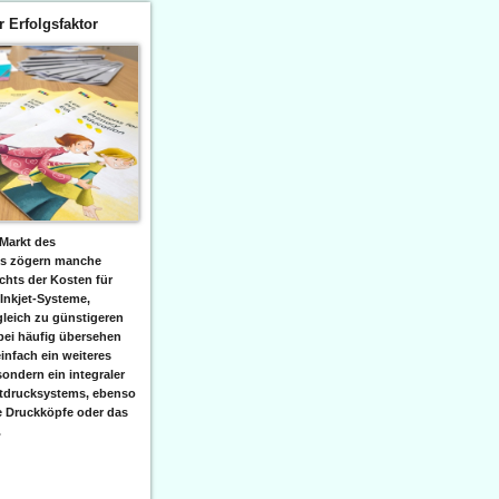
er Erfolgsfaktor
Markt des
ks zögern manche
hts der Kosten für
 Inkjet-Systeme,
leich zu günstigeren
bei häufig übersehen
einfach ein weiteres
sondern ein integraler
etdrucksystems, ebenso
e Druckköpfe oder das
.